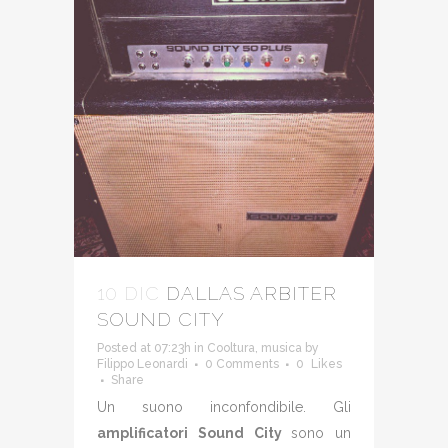
10 DIC
DALLAS ARBITER
SOUND CITY
Posted at 07:23h
in
Cooltura
,
musica
by
Filippo Leonardi
0 Comments
0
Likes
Share
Un suono inconfondibile. Gli
amplificatori Sound City
sono un