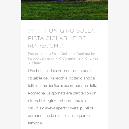
28 OTT
UN GIRO SULLA
PISTA CICLABILE DEL
MARECCHIA
Posted at 22:48h
in
Ciclismo
,
Cooltura
by
Filippo Leonardi
0 Comments
0
Likes
Share
Una bella sudata immersi nella pista
ciclabile del Marecchia, costeggiando il
letto di uno dei fiumi più importanti della
Romagna. La giornata era partita con un
ritornello degli Afterhours, che sin
dall'inizio aveva aperto diversi punti di
domanda nella mia testa: da quanto
tempo è...