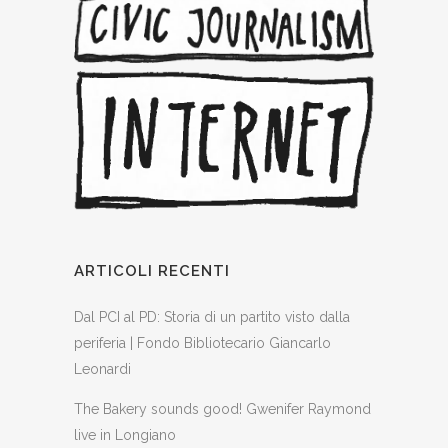
ARTICOLI RECENTI
Dal PCI al PD: Storia di un partito visto dalla
periferia | Fondo Bibliotecario Giancarlo
Leonardi
The Bakery sounds good! Gwenifer Raymond
live in Longiano