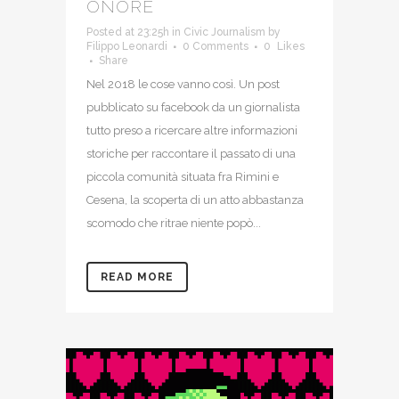
ONORE
Posted at 23:25h
in
Civic Journalism
by
Filippo Leonardi
0 Comments
0
Likes
Share
Nel 2018 le cose vanno così. Un post
pubblicato su facebook da un giornalista
tutto preso a ricercare altre informazioni
storiche per raccontare il passato di una
piccola comunità situata fra Rimini e
Cesena, la scoperta di un atto abbastanza
scomodo che ritrae niente popò...
READ MORE