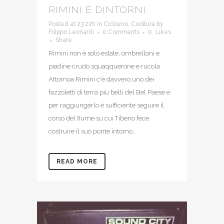
RIMINI E DINTORNI
Posted at 23:22h
in
Ciclismo
,
Cooltura
by
Filippo Leonardi
0 Comments
0
Likes
Share
Rimini non è solo estate, ombrelloni e
piadine crudo squaqquerone e rucola.
Attornoa Rimini c'è davvero uno dei
fazzoletti di terra più belli del Bel Paese e
per raggiungerlo è sufficiente seguire il
corso del fiume su cui Tiberio fece
costruire il suo ponte intorno...
READ MORE