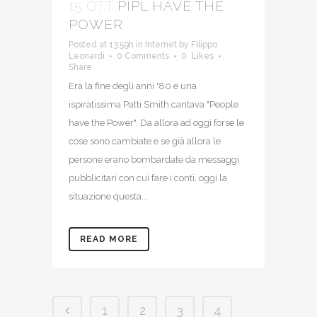
15 OTT
PIPL HAVE THE
POWER
Posted at 13:59h
in
Internet
by
Filippo
Leonardi
0 Comments
0
Likes
Share
Era la fine degli anni '80 e una
ispiratissima Patti Smith cantava "People
have the Power". Da allora ad oggi forse le
cose sono cambiate e se già allora le
persone erano bombardate da messaggi
pubblicitari con cui fare i conti, oggi la
situazione questa...
READ MORE
1
2
3
4