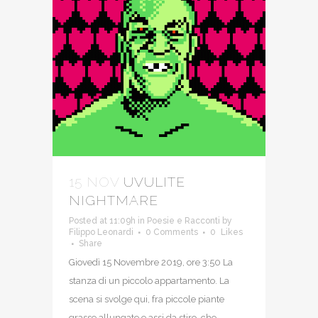
15 NOV
UVULITE
NIGHTMARE
Posted at 11:09h
in
Poesie e Racconti
by
Filippo Leonardi
0 Comments
0
Likes
Share
Giovedì 15 Novembre 2019, ore 3:50 La
stanza di un piccolo appartamento. La
scena si svolge qui, fra piccole piante
grasse allungate e assi da stiro, che