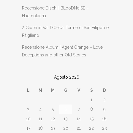
Recensione Dischi | BLooDNoISE –
Haemolacria
2 Giorni in Val D’Orcia, Terme di San Filippo e
Pitigliano
Recensione Album | Agent Orange – Love,
Deceptions and other Old Stories
Agosto 2026
L
M
M
G
V
S
D
1
2
3
4
5
6
7
8
9
10
11
12
13
14
15
16
17
18
19
20
21
22
23