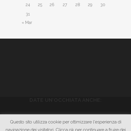
24
25
26
27
28
29
30
31
« Mar
DATE UN’OCCHIATA ANCHE:
WWW.PIETRASONICA.COM
Questo sito utilizza cookie per ottimizzare l'esperienza di
WWW.GODOWNRECORDS.COM
navigazione dei visitatori. Clicca ok per continuare a fruire dei