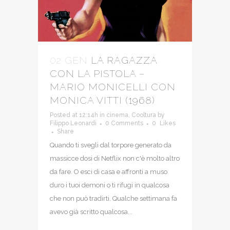
02 GEN
LA RAGAZZA
CON LA PISTOLA –
MARIO MONICELLI CON
MONICA VITTI (1968)
Posted at 12:14h
in
cinema
,
Cooltura
by
Filippo Leonardi
0 Comments
0
Likes
Share
Quando ti svegli dal torpore generato da
massicce dosi di Netflix non c'è molto altro
da fare. O esci di casa e affronti a muso
duro i tuoi demoni o ti rifugi in qualcosa
che non può tradirti. Qualche settimana fa
avevo già scritto qualcosa...