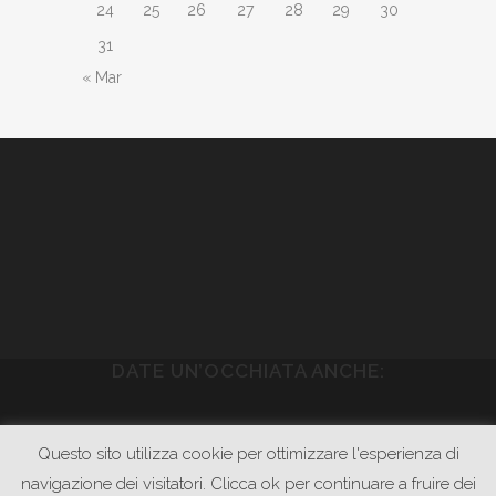
24
25
26
27
28
29
30
31
« Mar
DATE UN’OCCHIATA ANCHE:
WWW.PIETRASONICA.COM
Questo sito utilizza cookie per ottimizzare l'esperienza di
WWW.GODOWNRECORDS.COM
navigazione dei visitatori. Clicca ok per continuare a fruire dei