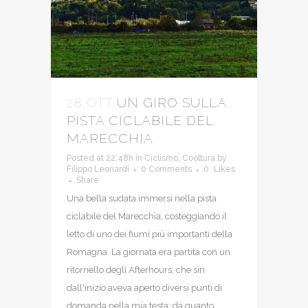
28 OTT
UN GIRO SULLA
PISTA CICLABILE DEL
MARECCHIA
Posted at 22:48h
in
Ciclismo
,
Cooltura
by
Filippo Leonardi
0 Comments
0
Likes
Share
Una bella sudata immersi nella pista
ciclabile del Marecchia, costeggiando il
letto di uno dei fiumi più importanti della
Romagna. La giornata era partita con un
ritornello degli Afterhours, che sin
dall'inizio aveva aperto diversi punti di
domanda nella mia testa: da quanto