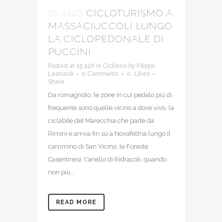
10 AGO
CICLOTURISMO A
MASSACIUCCOLI LUNGO
LA CICLOPEDONALE DI
PUCCINI
Posted at 15:42h
in
Ciclismo
by
Filippo
Leonardi
0 Comments
0
Likes
Share
Da romagnolo, le zone in cui pedalo più di
frequente sono quelle vicino a dove vivo, la
ciclabile del Marecchia che parte da
Rimini e arriva fin su a Novafeltria lungo il
cammino di San Vicino, le Foreste
Casentinesi, l'anello di Ridracoli, quando
non più...
READ MORE