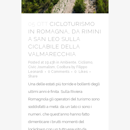
05 OTT
CICLOTURISMO
IN ROMAGNA, DA RIMINI
A SAN LEO SULLA
CICLABILE DELLA
VALMARECCHIA
Posted at 19:43h
in
Ambiente
,
Ciclismo
,
Civic Journalism
,
Cooltura
by
Filippo
Leonardi
0 Comments
0
Likes
Share
Una delle estati più torride e bollenti degli
ultimi anni è finita. Sulla Riviera
Romagnola gli operatori del turismo sono
soddisfatti a metà: da un lato ci sono i
numeri, che quest'anno hanno fatto
dimenticare i brutti momenti del
lockdown con un tutto esaurito da...