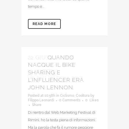
tempo è...
READ MORE
22 GIU
QUANDO
NACQUE IL BIKE
SHARING E
L’INFLUENCER ERA
JOHN LENNON
Posted at 10:58h
in
Ciclismo
,
Cooltura
by
Filippo Leonardi
0 Comments
0
Likes
Share
Di rientro dal Web Marketing Festival di
Rimini, ho la testa piena di informazioni.
Ma la parola che fa il rumore peggiore