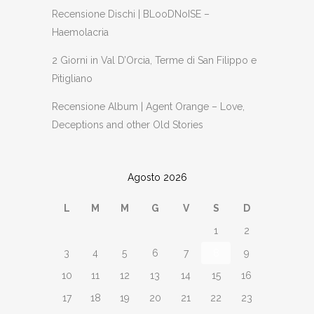
Recensione Dischi | BLooDNoISE –
Haemolacria
2 Giorni in Val D’Orcia, Terme di San Filippo e
Pitigliano
Recensione Album | Agent Orange – Love,
Deceptions and other Old Stories
Agosto 2026
L
M
M
G
V
S
D
1
2
3
4
5
6
7
8
9
10
11
12
13
14
15
16
17
18
19
20
21
22
23