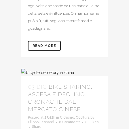
ogni volta che sbatte da una parte all'altra
della testa è #influencer. Ormai non se ne
può più, tutti vogliono essere famosi e
guadagnare...
READ MORE
03 DIC
BIKE SHARING,
ASCESA E DECLINO.
CRONACHE DAL
MERCATO CINESE
Posted at 23:42h
in
Ciclismo
,
Cooltura
by
Filippo Leonardi
0 Comments
0
Likes
Share