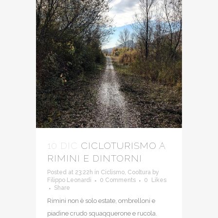
10 DIC
CICLOTURISMO A
RIMINI E DINTORNI
Posted at 23:22h
in
Ciclismo
,
Cooltura
by
Filippo Leonardi
0 Comments
0
Likes
Share
Rimini non è solo estate, ombrelloni e
piadine crudo squaqquerone e rucola.