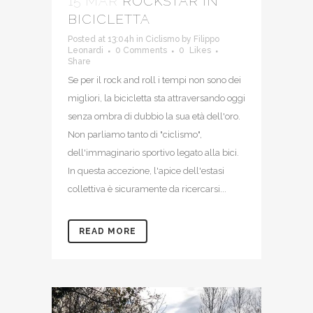
15 MAR
ROCKSTAR IN
BICICLETTA
Posted at 13:04h
in
Ciclismo
by
Filippo
Leonardi
0 Comments
0
Likes
Share
Se per il rock and roll i tempi non sono dei
migliori, la bicicletta sta attraversando oggi
senza ombra di dubbio la sua età dell'oro.
Non parliamo tanto di "ciclismo",
dell'immaginario sportivo legato alla bici.
In questa accezione, l'apice dell'estasi
collettiva è sicuramente da ricercarsi...
READ MORE