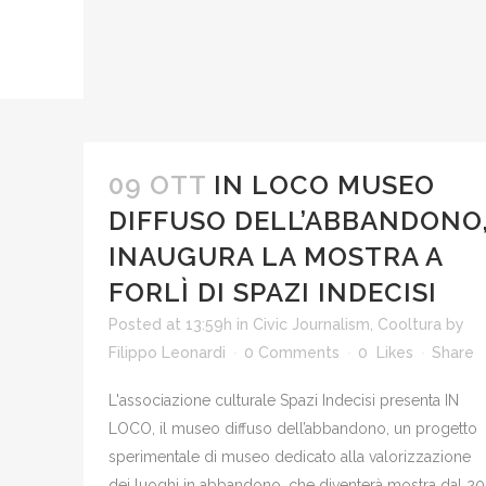
09 OTT
IN LOCO MUSEO
DIFFUSO DELL’ABBANDONO
INAUGURA LA MOSTRA A
FORLÌ DI SPAZI INDECISI
Posted at 13:59h
in
Civic Journalism
,
Cooltura
by
Filippo Leonardi
0 Comments
0
Likes
Share
L'associazione culturale Spazi Indecisi presenta IN
LOCO, il museo diffuso dell’abbandono, un progetto
sperimentale di museo dedicato alla valorizzazione
dei luoghi in abbandono, che diventerà mostra dal 20