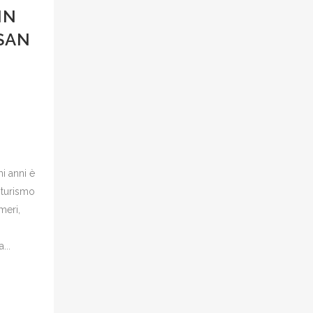
IN
 SAN
mi anni è
l turismo
meri,
...