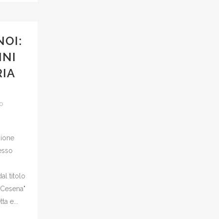
NOI:
NNI
RIA
po
zione
esso
al titolo
 Cesena"
a e...