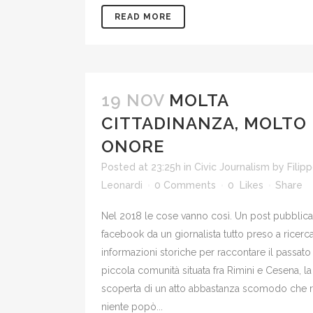
READ MORE
19 NOV
MOLTA
CITTADINANZA, MOLTO
ONORE
Posted at 23:25h
in
Civic Journalism
by
Filip
Leonardi
0 Comments
0
Likes
Share
Nel 2018 le cose vanno così. Un post pubblica
facebook da un giornalista tutto preso a ricerca
informazioni storiche per raccontare il passato
piccola comunità situata fra Rimini e Cesena, la
scoperta di un atto abbastanza scomodo che r
niente popò...