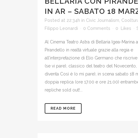
BELLARIA CON PIRAND
IN AR – SABATO 18 MAR
Posted at 22:34h
in
Civic Journalism
,
Cooltur
Filippo Leonardi
0 Comments
0
Likes
Al Cinema Teatro Astra di Bellaria Igea-Marina a
Pirandello in realtà virtuale grazie alla regia e
all’interpretazione di Elio Germano che riscrive
(se vi pare), classico del teatro del Novecento,
diventa Così è (o mi pare), in scena sabato 18 
doppia replica (ore 17.00 e ore 21.00) entramb
repliche sold out!...
READ MORE