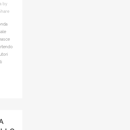
a
by
Share
onda
ale
nasce
artendo
utori
li
A