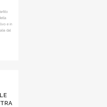
artito
della
livo e in
alia dal
I
LE
STRA