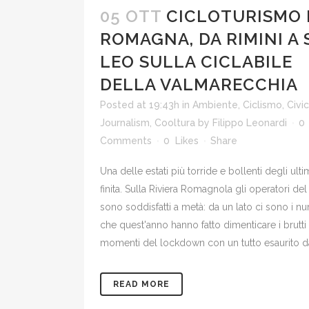
05 OTT
CICLOTURISMO 
ROMAGNA, DA RIMINI A
LEO SULLA CICLABILE
DELLA VALMARECCHIA
Posted at 19:43h
in
Ambiente
,
Ciclismo
,
Civic
Journalism
,
Cooltura
by
Filippo Leonardi
0
Comments
0
Likes
Share
Una delle estati più torride e bollenti degli ulti
finita. Sulla Riviera Romagnola gli operatori de
sono soddisfatti a metà: da un lato ci sono i nu
che quest'anno hanno fatto dimenticare i brutti
momenti del lockdown con un tutto esaurito da
READ MORE