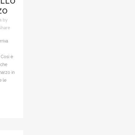
ELLO
ZO
a
by
Share
rriva
 Così è
 che
marzo in
e le