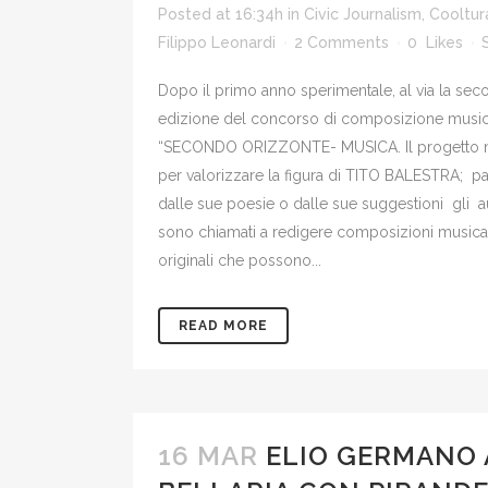
Posted at 16:34h
in
Civic Journalism
,
Cooltur
Filippo Leonardi
2 Comments
0
Likes
Dopo il primo anno sperimentale, al via la sec
edizione del concorso di composizione music
“SECONDO ORIZZONTE- MUSICA. Il progetto 
per valorizzare la figura di TITO BALESTRA; p
dalle sue poesie o dalle sue suggestioni gli a
sono chiamati a redigere composizioni musica
originali che possono...
READ MORE
16 MAR
ELIO GERMANO 