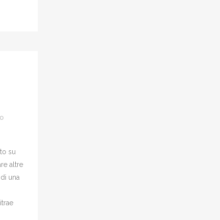
po
to su
re altre
 di una
itrae