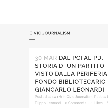
CIVIC JOURNALISM
30 MAR
DAL PCI AL PD:
STORIA DI UN PARTITO
VISTO DALLA PERIFERIA 
FONDO BIBLIOTECARIO
GIANCARLO LEONARDI
Posted at 14:17h
in
Civic Journalism
,
Politics
Filippo Leonardi
0 Comments
0
Likes