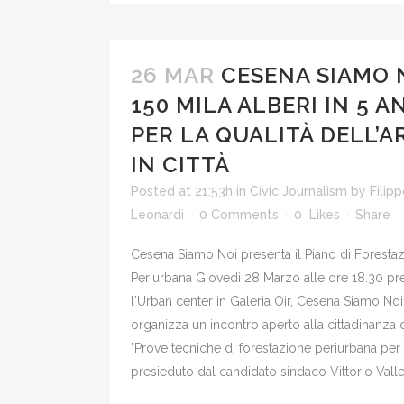
26 MAR
CESENA SIAMO 
150 MILA ALBERI IN 5 A
PER LA QUALITÀ DELL’A
IN CITTÀ
Posted at 21:53h
in
Civic Journalism
by
Filip
Leonardi
0 Comments
0
Likes
Share
Cesena Siamo Noi presenta il Piano di Foresta
Periurbana Giovedì 28 Marzo alle ore 18.30 pr
l'Urban center in Galeria Oir, Cesena Siamo Noi
organizza un incontro aperto alla cittadinanza d
"Prove tecniche di forestazione periurbana per
presieduto dal candidato sindaco Vittorio Vallett