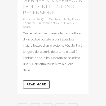
WERNER KINNERBROCK
| EDIZIONI IL MULINO –
RECENSIONE
Posted at 20:17h
in
Cooltura
,
Libri
by
Filippo
Leonardi
0 Comments
0
Likes
Share
Qual è l'albero secolare dotato addirittura
di un codice postale, a cui è possibile
inviare lettere d'amore eterno? Quale il più
longevo della storia della terra e qual è
l'animale che lo ha superato, se ne esiste
uno? Quale altra teoria oltre a quella
delle...
READ MORE