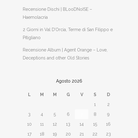
Recensione Dischi | BLooDNoISE –
Haemolacria
2 Giorni in Val D’Orcia, Terme di San Filippo e
Pitigliano
Recensione Album | Agent Orange – Love,
Deceptions and other Old Stories
Agosto 2026
L
M
M
G
V
S
D
1
2
3
4
5
6
7
8
9
10
11
12
13
14
15
16
17
18
19
20
21
22
23