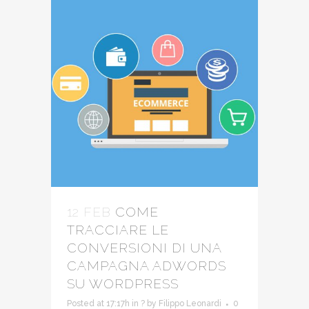
12 FEB
COME
TRACCIARE LE
CONVERSIONI DI UNA
CAMPAGNA ADWORDS
SU WORDPRESS
Posted at 17:17h
in
?
by
Filippo Leonardi
0