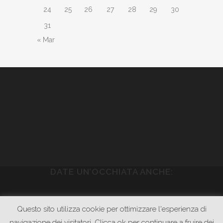
24
25
26
27
28
29
30
31
« Mar
DATE UN’OCCHIATA ANCHE:
WWW.PIETRASONICA.COM
Questo sito utilizza cookie per ottimizzare l'esperienza di
WWW.GODOWNRECORDS.COM
navigazione dei visitatori. Clicca ok per continuare a fruire dei