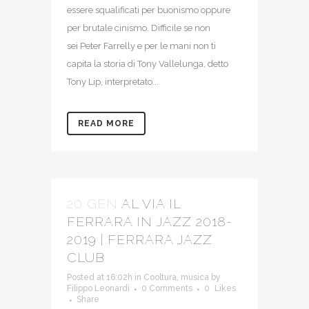
essere squalificati per buonismo oppure
per brutale cinismo. Difficile se non
sei Peter Farrelly e per le mani non ti
capita la storia di Tony Vallelunga, detto
Tony Lip, interpretato...
READ MORE
20 GEN
AL VIA IL
FERRARA IN JAZZ 2018-
2019 | FERRARA JAZZ
CLUB
Posted at 16:02h
in
Cooltura
,
musica
by
Filippo Leonardi
0 Comments
0
Likes
Share