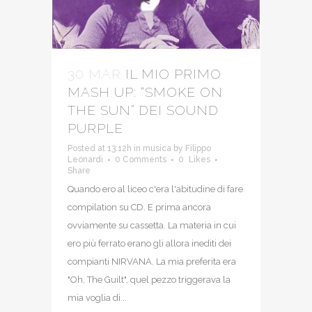
30 MAR
IL MIO PRIMO
MASH UP: “SMOKE ON
THE SUN” DEI SOUND
PURPLE
Posted at 13:12h
in
musica
by
Filippo
Leonardi
0 Comments
0
Likes
Share
Quando ero al liceo c'era l'abitudine di fare
compilation su CD. E prima ancora
ovviamente su cassetta. La materia in cui
ero più ferrato erano gli allora inediti dei
compianti NIRVANA. La mia preferita era
"Oh, The Guilt", quel pezzo triggerava la
mia voglia di...