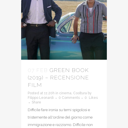
07 FEB
GREEN BOOK
(2019) – RECENSIONE
FILM
Posted at 11:20h
in
cinema
,
Cooltura
by
Filippo Leonardi
0 Comments
0
Likes
Share
Difficile fare ironia su temi spigolosi e
tristemente all'ordine del giorno come
immigrazione e razzismo. Difficile non