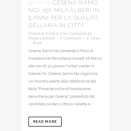
26 MAR
CESENA SIAMO
NOI: 150 MILA ALBERI IN
5 ANNI PER LA QUALITÀ
DELL’ARIA IN CITTÀ
Posted at 21:53h
in
Civic Journalism
by
Filippo Leonardi
0 Comments
0
Likes
Share
Cesena Siamo Noi presenta il Piano di
Forestazione Periurbana Giovedì 28 Marzo
alle ore 18.30 presso l'Urban center in
Galeria Oir, Cesena Siamo Noi organizza
un incontro aperto alla cittadinanza dal
titolo "Prove tecniche di forestazione
periurbana per Cesena" presieduto dal
candidato sindaco Vittorio Valletta e...
READ MORE