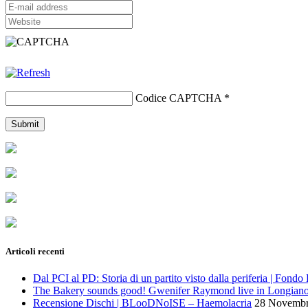
Codice CAPTCHA
*
Articoli recenti
Dal PCI al PD: Storia di un partito visto dalla periferia | Fond
The Bakery sounds good! Gwenifer Raymond live in Longian
Recensione Dischi | BLooDNoISE – Haemolacria
28 Novembr