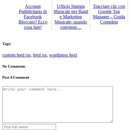
Account
Ufficio Stampa
Tracciare clic con
Pubblicitario di
Musicale per Band
Google Tag
Facebook
e Marketing
Manager – Guida
Bloccato? Ecco
Musicale: quando
Completa
cosa fare!
conviene…
Tags:
custom feed rss
,
feed rss
,
wordpress feed
No Comments
Post A Comment