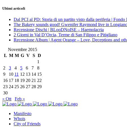
Ultimi articoli
Dal PCI al PD: Storia di un partito visto dalla periferia | Fond
The Bakery sounds good! Gwenifer Raymond live in Longian
Recensione Dischi | BLooDNoISE – Haemolacria
2 Giorni in Val D’Orcia, Terme di San Filippo e Pitigliano
Recensione Album | Agent Orange – Love, Deceptions and othe
Novembre 2015
L
M
M
G
V
S
D
1
2
3
4
5
6
7
8
9
10
11
12
13
14
15
16
17
18
19
20
21
22
23
24
25
26
27
28
29
30
« Ott
Feb »
Manifesto
Whois
City of Friends