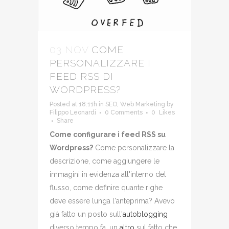
03 NOV
COME
PERSONALIZZARE I
FEED RSS DI
WORDPRESS?
Posted at 18:11h
in
SEO
,
Web Marketing
by
Filippo Leonardi
0 Comments
0
Likes
Share
Come configurare i feed RSS su
Wordpress?
Come personalizzare la
descrizione, come aggiungere le
immagini in evidenza all'interno del
flusso, come definire quante righe
deve essere lunga l'anteprima? Avevo
già fatto un posto sull'
autoblogging
diverso tempo fa, un
altro
sul fatto che