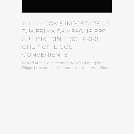
11 NOV
COME IMPOSTARE LA
TUA PRIMA CAMPAGNA PPC
SU LINKEDIN..E SCOPRIRE
CHE NON È COSÌ
CONVENIENTE
Posted at 11:59h
in
Internet
,
Web Marketing
by
Filippo Leonardi
0 Comments
0
Likes
Share