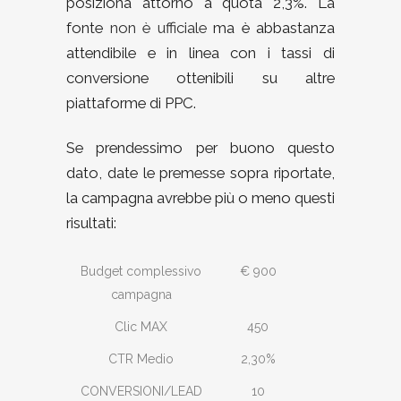
posiziona attorno a quota 2,3%. La
fonte
non è ufficiale
ma è abbastanza
attendibile e in linea con i tassi di
conversione ottenibili su altre
piattaforme di PPC.
Se prendessimo per buono questo
dato, date le premesse sopra riportate,
la campagna avrebbe più o meno questi
risultati:
Budget complessivo
€ 900
campagna
Clic MAX
450
CTR Medio
2,30%
CONVERSIONI/LEAD
10