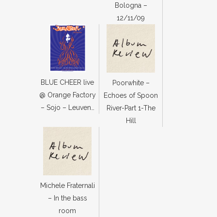
Bologna –
12/11/09
BLUE CHEER live
Poorwhite –
@ Orange Factory
Echoes of Spoon
– Sojo – Leuven…
River-Part 1-The
Hill
Michele Fraternali
– In the bass
room