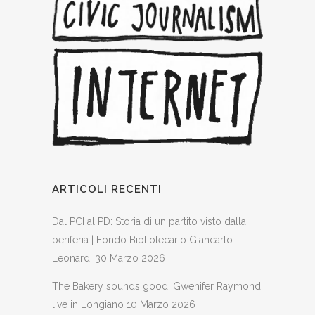
ARTICOLI RECENTI
Dal PCI al PD: Storia di un partito visto dalla
periferia | Fondo Bibliotecario Giancarlo
Leonardi
30 Marzo 2026
The Bakery sounds good! Gwenifer Raymond
live in Longiano
10 Marzo 2026