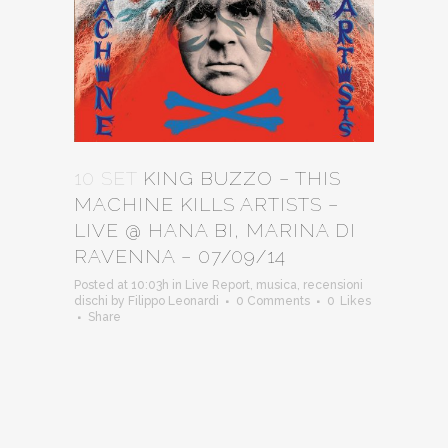
10 SET
KING BUZZO – THIS
MACHINE KILLS ARTISTS –
LIVE @ HANA BI, MARINA DI
RAVENNA – 07/09/14
Posted at 10:03h
in
Live Report
,
musica
,
recensioni
dischi
by
Filippo Leonardi
0 Comments
0
Likes
Share