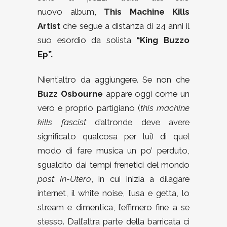
nuovo album,
This Machine Kills
Artist
che segue a distanza di 24 anni il
suo esordio da solista
“King Buzzo
Ep”.
Nient’altro da aggiungere. Se non che
Buzz Osbourne
appare oggi come un
vero e proprio partigiano (
this machine
kills fascist
d’altronde deve avere
significato qualcosa per lui) di quel
modo di fare musica un po’ perduto,
sgualcito dai tempi frenetici del mondo
post In-Utero
, in cui inizia a dilagare
internet, il white noise, l’usa e getta, lo
stream e dimentica, l’effimero fine a se
stesso. Dall’altra parte della barricata ci