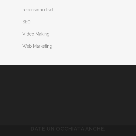
recensioni dischi
SEO
Video Making
Web Marketing
DATE UN’OCCHIATA ANCHE: