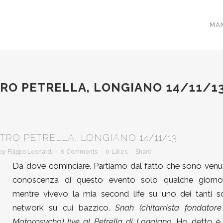
MA
TRO PETRELLA, LONGIANO 14/11/1
TRO PETRELLA, LONGIANO 14/11/13
by
Filippo Leonardi
0 Comments
0
Likes
Share
Da dove cominciare. Partiamo dal fatto che sono venu
conoscenza di questo evento solo qualche giorno
mentre vivevo la mia second life su uno dei tanti so
network su cui bazzico.
Snah (chitarrista fondatore
Motorpsycho) live al Petrella di Longiano.
Ho detto è