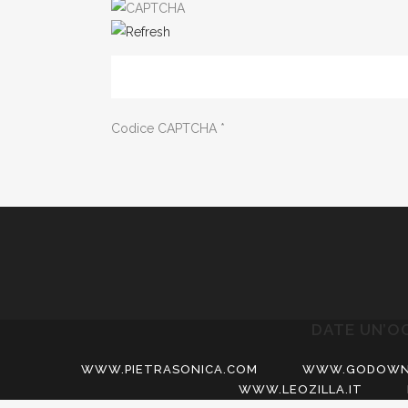
Codice CAPTCHA
*
DATE UN’O
WWW.PIETRASONICA.COM
WWW.GODOWN
WWW.LEOZILLA.IT