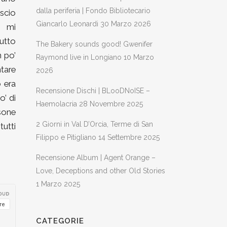
dalla periferia | Fondo Bibliotecario
ascio
Giancarlo Leonardi
30 Marzo 2026
o mi
utto
The Bakery sounds good! Gwenifer
n po’
Raymond live in Longiano
10 Marzo
ntare
2026
o era
Recensione Dischi | BLooDNoISE –
’ di
Haemolacria
28 Novembre 2025
rsone
2 Giorni in Val D’Orcia, Terme di San
tutti
Filippo e Pitigliano
14 Settembre 2025
Recensione Album | Agent Orange –
Love, Deceptions and other Old Stories
1 Marzo 2025
CATEGORIE