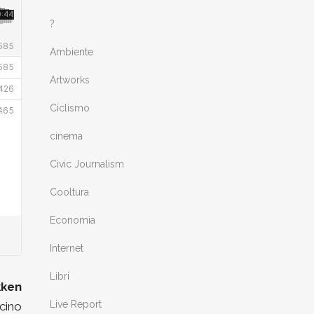
?
Ambiente
Artworks
Ciclismo
cinema
Civic Journalism
Cooltura
Economia
Internet
Libri
kken
Live Report
icino