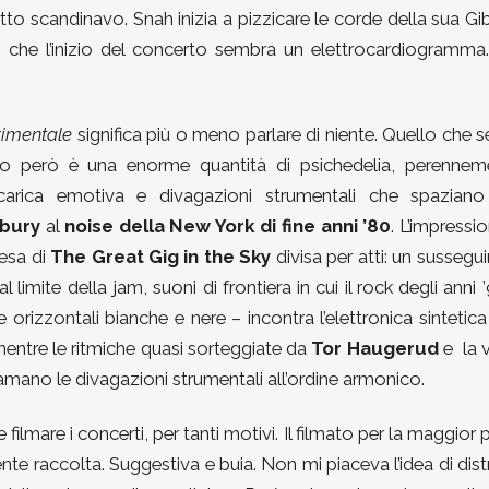
to scandinavo. Snah inizia a pizzicare le corde della sua G
che l’inizio del concerto sembra un elettrocardiogramma.
imentale
significa più o meno parlare di niente. Quello che 
lo però è una enorme quantità di psichedelia, perennem
 carica emotiva e divagazioni strumentali che spaziano
rbury
al
noise della New York di fine anni ’80
. L’impressi
tesa di
The Great Gig in the Sky
divisa per atti: un susseguir
al limite della jam, suoni di frontiera in cui il rock degli anni 
e orizzontali bianche e nere – incontra l’elettronica sintetica
mentre le ritmiche quasi sorteggiate da
Tor Haugerud
e la 
mano le divagazioni strumentali all’ordine armonico.
filmare i concerti, per tanti motivi. Il filmato per la maggior 
nte raccolta. Suggestiva e buia. Non mi piaceva l’idea di dist