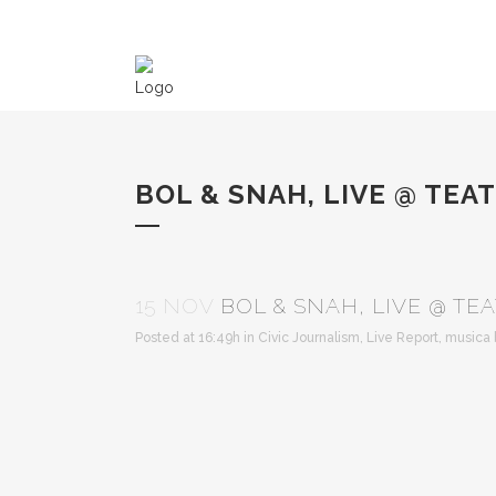
BOL & SNAH, LIVE @ TEA
15 NOV
BOL & SNAH, LIVE @ TEA
Posted at 16:49h
in
Civic Journalism
,
Live Report
,
musica