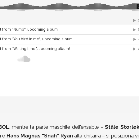
BOL
, mentre la parte maschile dell’ensable –
Ståle Storlø
i e
Hans Magnus “Snah” Ryan
alla chitarra – si posiziona v