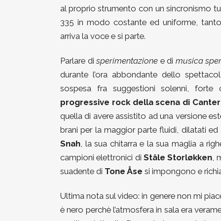
al proprio strumento con un sincronismo tut
335 in modo costante ed uniforme, tanto 
arriva la voce e si parte.
Parlare di
sperimentazione
e di
musica sper
durante l’ora abbondante dello spettaco
sospesa fra suggestioni solenni, forte
progressive rock della scena di Cante
quella di avere assistito ad una versione es
brani per la maggior parte fluidi, dilatati ed 
Snah
, la sua chitarra e la sua maglia a righ
campioni elettronici di
Ståle Storløkken
, 
suadente di
Tone Åse
si impongono e richia
Ultima nota sul video: in genere non mi piace 
è nero perchè l’atmosfera in sala era verame