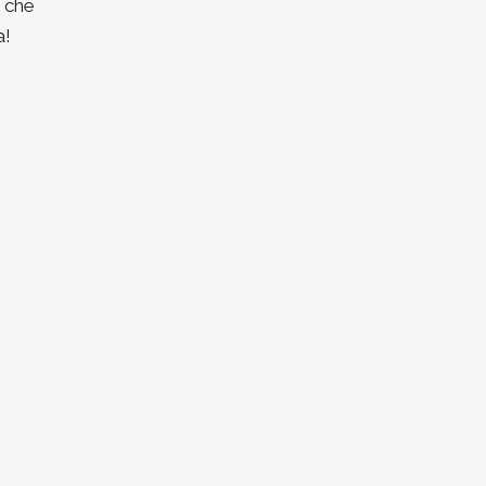
o che
a!