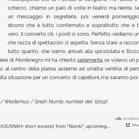
scherzo, chiamo un paio di volte in teatro ma niente, l
un messaggio in segreteria, poi venerdì pomeriggi
dicono che è tutto confermato e soprattutto che è t
vero, il concerto c’è, i posti ci sono. Perfetto vediamo u
che razza di spettacolo ci aspetta. Senza stare a racco
tutto quanto, che siamo arrivati alla spicciolata e Boz
iere di
Montenegro
mi ha chiesto
seriamente
se volevo un po
o al centro della platea assieme ad un’altra ventina di pe
nsolita situazione per un concerto di capelloni…ma saranno poi 
ol / Westerhus / Snah: Numb, number del (2012)