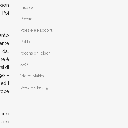
ibson
musica
 Poi
Pensieri
Poesie e Racconti
sento
Politics
ente
 dal
recensioni dischi
one è
SEO
si di
’90 –
Video Making
 ed i
Web Marketing
voce
parte
rarre