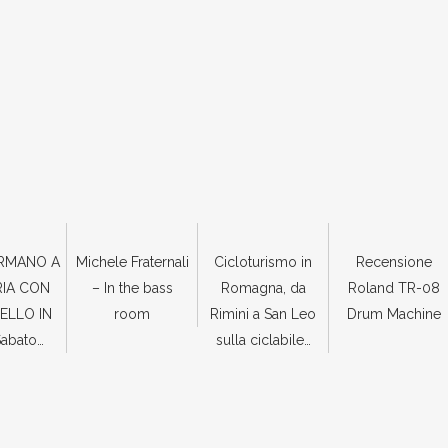
ERMANO A
Michele Fraternali
Cicloturismo in
Recensione
RIA CON
– In the bass
Romagna, da
Roland TR-08
ELLO IN
room
Rimini a San Leo
Drum Machine
Sabato…
sulla ciclabile…