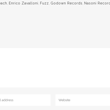
each
,
Enrico Zavalloni
,
Fuzz
,
Godown Records
,
Nasoni Recor