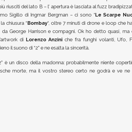
più riusciti del lato B – l’ apertura è lasciata al fuzz bradipizza
timo Sigillo di Ingmar Bergman – ci sono “
Le Scarpe Nu
la chiusura “
Bombay
“, oltre 7 minuti di drone e loop che 
ata da George Harrison e compagni. Ok ho detto quasi, ma 
l’artwork di
Lorenzo Anzini
che fra funghi volanti, Ufo, F
no il suono di “2” e ne esalta la sincerità.
2” è un disco della madonna: probabilmente niente coperti
pesche morte, ma il vostro stereo certo ne godrà e ve ne 