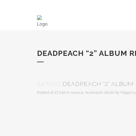
DEADPEACH “2” ALBUM 
04 MAG
DEADPEACH “2” ALBUM
Posted at 17:04h
in
musica
,
recensioni dischi
by
Filippo 