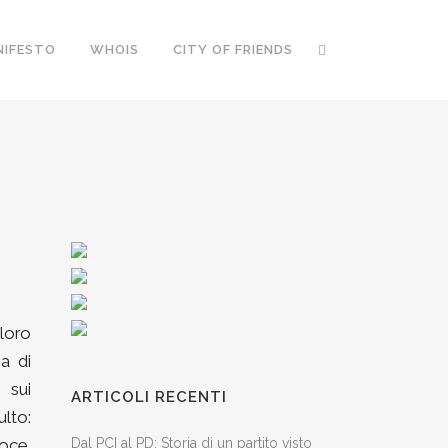
NIFESTO
WHOIS
CITY OF FRIENDS
loro
a di
 sui
ARTICOLI RECENTI
ulto:
voce,
Dal PCI al PD: Storia di un partito visto