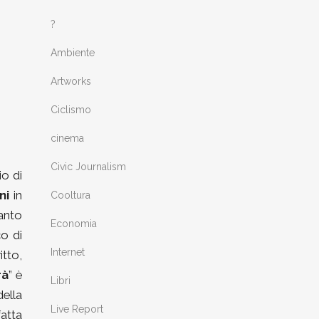
?
Ambiente
Artworks
Ciclismo
cinema
Civic Journalism
io di
oni
in
Cooltura
tanto
Economia
o di
Internet
tto,
rà
” è
Libri
della
Live Report
fatta