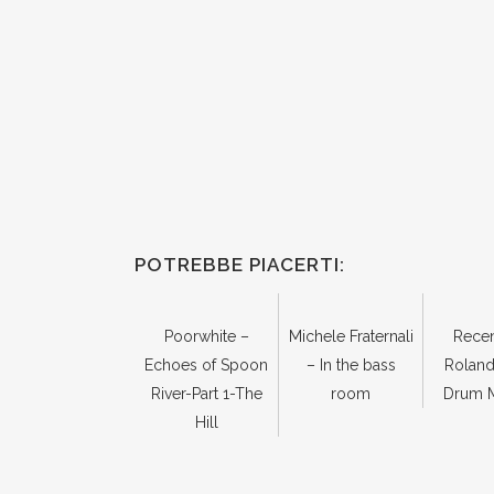
POTREBBE PIACERTI:
Poorwhite –
Michele Fraternali
Rece
Echoes of Spoon
– In the bass
Rolan
River-Part 1-The
room
Drum 
Hill