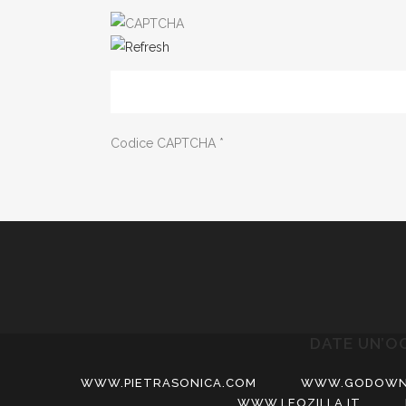
Codice CAPTCHA
*
DATE UN’O
WWW.PIETRASONICA.COM
WWW.GODOWN
WWW.LEOZILLA.IT