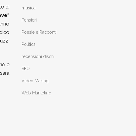
to di
musica
ove
“,
Pensieri
hanno
dico
Poesie e Racconti
uzz,
Politics
recensioni dischi
ne e
SEO
sarà
Video Making
Web Marketing