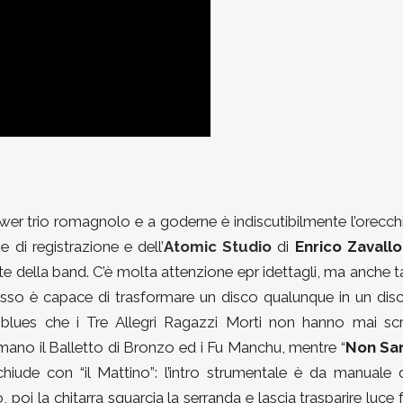
ower trio romagnolo e a goderne è indiscutibilmente l’orecch
e di registrazione e dell’
Atomic Studio
di
Enrico Zavall
te della band. C’è molta attenzione epr idettagli, ma anche 
sso è capace di trasformare un disco qualunque in un disc
blues che i Tre Allegri Ragazzi Morti non hanno mai scri
ano il Balletto di Bronzo ed i Fu Manchu, mentre “
Non Sa
 chiude con “il Mattino”: l’intro strumentale è da manuale 
o, poi la chitarra squarcia la serranda e lascia trasparire luce 