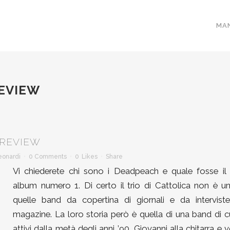
MA
REVIEW
 REVIEW
Leonardi
0 Comments
0
Likes
Share
Vi chiederete chi sono i Deadpeach e quale fosse il 
album numero 1. Di certo il trio di Cattolica non è un
quelle band da copertina di giornali e da interviste
magazine. La loro storia però è quella di una band di c
attivi dalla metà degli anni ’90, Giovanni alla chitarra e 