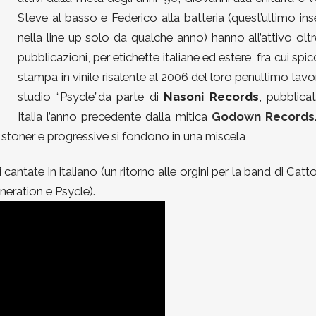
Steve al basso e Federico alla batteria (quest’ultimo ins
nella line up solo da qualche anno) hanno all’attivo olt
pubblicazioni, per etichette italiane ed estere, fra cui spic
stampa in vinile risalente al 2006 del loro penultimo lavo
studio “Psycle”da parte di
Nasoni Records
, pubblica
Italia l’anno precedente dalla mitica
Godown Records
, stoner e progressive si fondono in una miscela
i cantate in italiano (un ritorno alle orgini per la band di Catto
eration e Psycle).