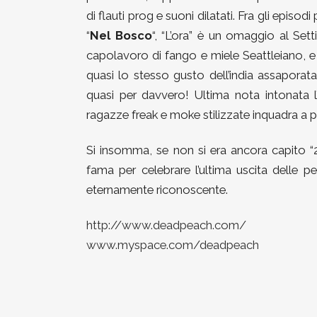
di flauti prog e suoni dilatati. Fra gli episodi 
“
Nel Bosco
“, “L’ora” è un omaggio al Set
capolavoro di fango e miele Seattleiano, e 
quasi lo stesso gusto dell’india assapor
quasi per davvero! Ultima nota intonata 
ragazze freak e moke stilizzate inquadra a pie
Si insomma, se non si era ancora capito “
fama per celebrare l’ultima uscita delle 
eternamente riconoscente.
http://www.deadpeach.com/
www.myspace.com/deadpeach