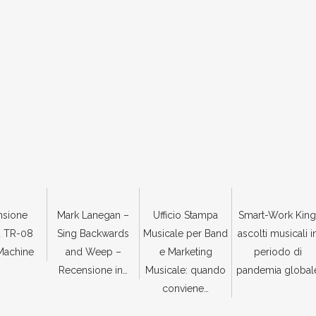
nsione
Mark Lanegan –
Ufficio Stampa
Smart-Work King
d TR-08
Sing Backwards
Musicale per Band
ascolti musicali i
Machine
and Weep –
e Marketing
periodo di
Recensione in…
Musicale: quando
pandemia global
conviene…