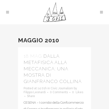
MAGGIO 2010
18 MAG
DALLA
METAFISICA ALLA
MECCANICA: UNA
MOSTRA DI
GIANFRANCO COLLINA
Posted at 14:01h
in
Civic Journalism
by
Filippo Leonardi
0 Comments
0
Likes
Share
CESENA – I corridoi della Confcommercio
di Cesena si trasformano in galleria d’arte