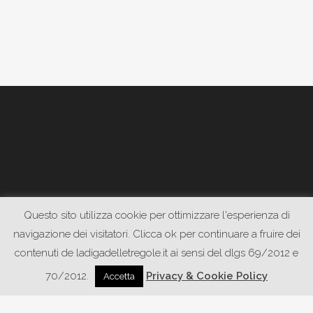
Questo sito utilizza cookie per ottimizzare l'esperienza di
DATE UN’OCCHIATA ANCHE:
navigazione dei visitatori. Clicca ok per continuare a fruire dei
contenuti de ladigadelletregole.it ai sensi del dlgs 69/2012 e
70/2012.
Privacy & Cookie Policy
Accetta
WWW.PIETRASONICA.COM
WWW.GODOWNRECORDS.COM