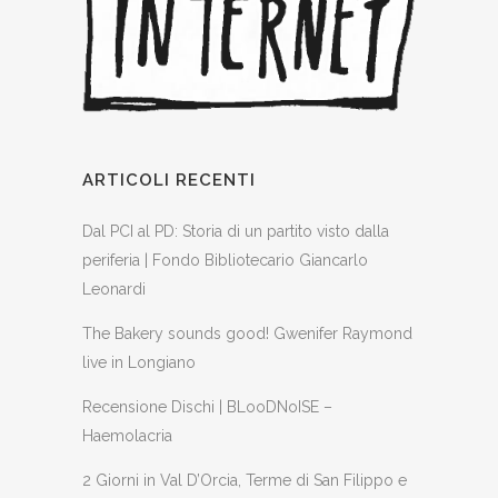
ARTICOLI RECENTI
Dal PCI al PD: Storia di un partito visto dalla
periferia | Fondo Bibliotecario Giancarlo
Leonardi
The Bakery sounds good! Gwenifer Raymond
live in Longiano
Recensione Dischi | BLooDNoISE –
Haemolacria
2 Giorni in Val D’Orcia, Terme di San Filippo e