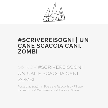
#SCRIVEREISOGNI | UN
CANE SCACCIA CANI.
ZOMBI
06 NOV
#SCRIVEREISOGNI |
UN CANE SCACCIA CANI.
ZOMBI
Posted at 15:50h
in
Poesie e Racconti
by
Filippo
Leonardi
0 Comments
0
Likes
Share