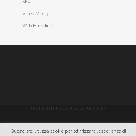
SEO
Video Making
Web Marketing
DATE UN’OCCHIATA ANCHE:
WWW.PIETRASONICA.COM
Questo sito utilizza cookie per ottimizzare l'esperienza di