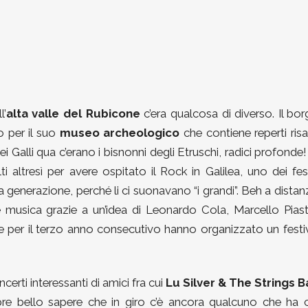
l’
alta valle del Rubicone
c’era qualcosa di diverso. Il bo
 per il suo
museo archeologico
che contiene reperti risa
ei Galli qua c’erano i bisnonni degli Etruschi, radici profonde
i altresì per avere ospitato il Rock in Galilea, uno dei fes
ia generazione, perché li ci suonavano “i grandi”. Beh a distan
e musica grazie a un’idea di Leonardo Cola, Marcello Pias
 per il terzo anno consecutivo hanno organizzato un festi
certi interessanti di amici fra cui
Lu Silver & The Strings 
e bello sapere che in giro c’è ancora qualcuno che ha 