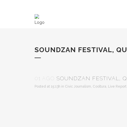
SOUNDZAN FESTIVAL, QU
01 AGO
SOUNDZAN FESTIVAL, Q
Posted at 15:13h
in
Civic Journalism
,
Cooltura
,
Live Report