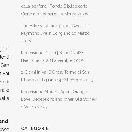
dalla periferia | Fondo Bibliotecario
Giancarlo Leonardi
30 Marzo 2026
The Bakery sounds good! Gwenifer
Raymond live in Longiano
10 Marzo
2026
rgo è
Recensione Dischi | BLooDNoISE –
lenti
Haemolacria
28 Novembre 2025
! San
2 Giorni in Val D’Orcia, Terme di San
tival
Filippo e Pitigliano
14 Settembre 2025
za di
tra e
Recensione Album | Agent Orange –
val a
Love, Deceptions and other Old Stories
1 Marzo 2025
Band
,
CATEGORIE
cose