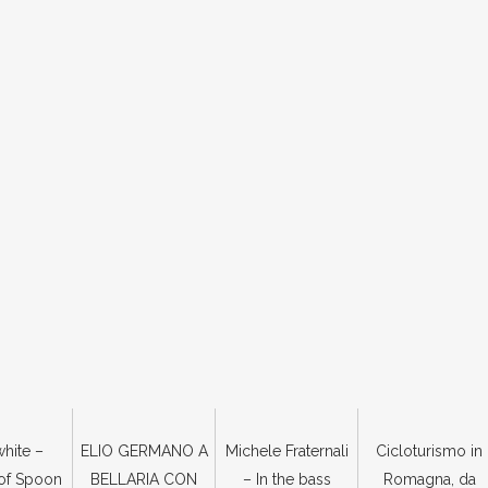
hite –
ELIO GERMANO A
Michele Fraternali
Cicloturismo in
of Spoon
BELLARIA CON
– In the bass
Romagna, da