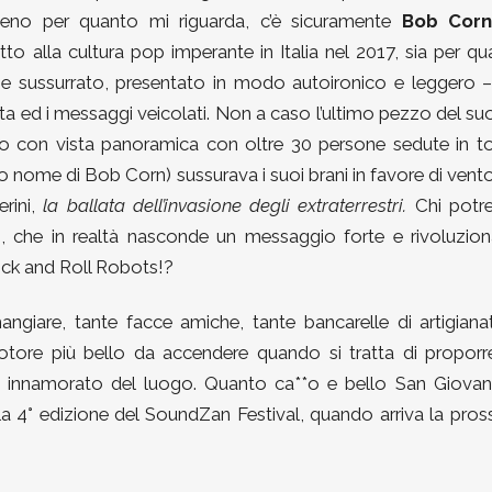
lmeno per quanto mi riguarda, c’è sicuramente
Bob Cor
to alla cultura pop imperante in Italia nel 2017, sia per q
mo e sussurrato, presentato in modo autoironico e leggero 
vita ed i messaggi veicolati. Non a caso l’ultimo pezzo del su
ato con vista panoramica con oltre 30 persone sedute in t
ro nome di Bob Corn) sussurava i suoi brani in favore di vento
rini,
la ballata dell’invasione degli extraterrestri.
Chi potr
o, che in realtà nasconde un messaggio forte e rivoluziona
Rock and Roll Robots!?
ngiare, tante facce amiche, tante bancarelle di artigiana
otore più bello da accendere quando si tratta di proporr
 innamorato del luogo. Quanto ca**o e bello San Giovann
lla 4° edizione del SoundZan Festival, quando arriva la pro