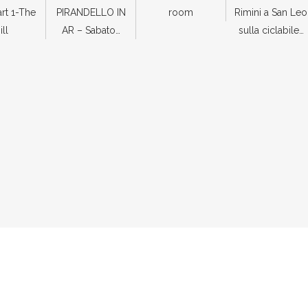
art 1-The
PIRANDELLO IN
room
Rimini a San Leo
ill
AR – Sabato…
sulla ciclabile…