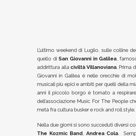
L’ultimo weekend di Luglio, sulle colline del
quello di
San Giovanni in Galilea
, famoso
addirittura alla
civiltà Villanoviana
. Prima d
Giovanni in Galilea è nelle orecchie di molt
musicali più epici e ambiti per quelli della m
anni il piccolo borgo è tornato a respirar
dell’associazione Music For The People che
metà fra cultura busker e rock and roll style.
Nella due giorni si sono succeduti diversi con
The Kozmic Band
,
Andrea Cola
. Sempr