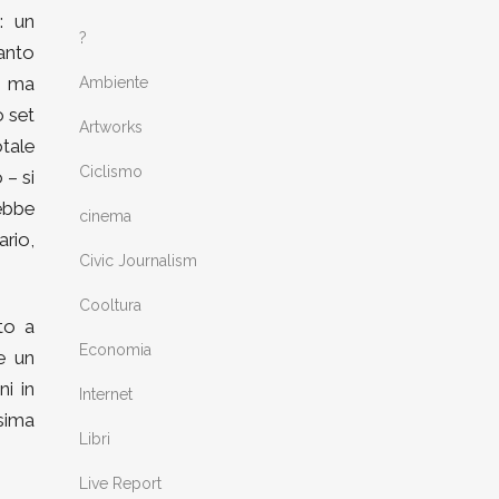
n
: un
?
uanto
– ma
Ambiente
o set
Artworks
otale
Ciclismo
 – si
ebbe
cinema
rio,
Civic Journalism
Cooltura
to a
Economia
e un
i in
Internet
ssima
Libri
Live Report