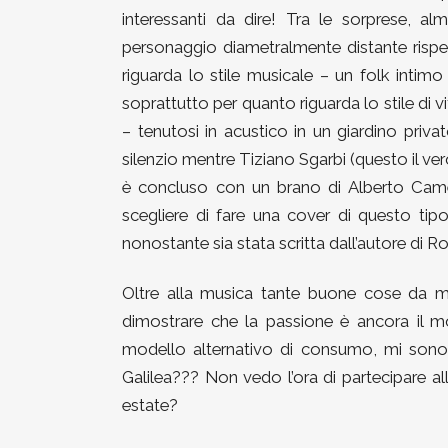
interessanti da dire! Tra le sorprese, a
personaggio diametralmente distante rispet
riguarda lo stile musicale – un folk inti
soprattutto per quanto riguarda lo stile di 
– tenutosi in acustico in un giardino priv
silenzio mentre Tiziano Sgarbi (questo il ve
è concluso con un brano di Alberto Came
scegliere di fare una cover di questo tip
nonostante sia stata scritta dall’autore di 
Oltre alla musica tante buone cose da ma
dimostrare che la passione è ancora il m
modello alternativo di consumo, mi sono
Galilea??? Non vedo l’ora di partecipare a
estate?