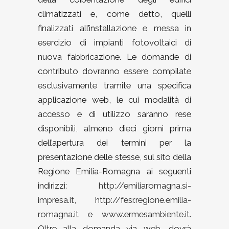
climatizzati e, come detto, quelli
finalizzati all’installazione e messa in
esercizio di impianti fotovoltaici di
nuova fabbricazione. Le domande di
contributo dovranno essere compilate
esclusivamente tramite una specifica
applicazione web, le cui modalità di
accesso e di utilizzo saranno rese
disponibili, almeno dieci giorni prima
dell’apertura dei termini per la
presentazione delle stesse, sul sito della
Regione Emilia-Romagna ai seguenti
indirizzi:
http://emiliaromagna.si-
impresa.it
,
http://fesr.regione.emilia-
romagna.it
e
www.ermesambiente.it
.
Oltre alla domanda via web, dovrà