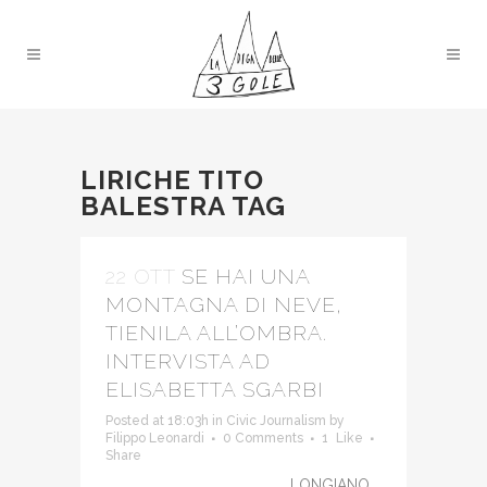
LIRICHE TITO
BALESTRA TAG
22 OTT
SE HAI UNA
MONTAGNA DI NEVE,
TIENILA ALL’OMBRA.
INTERVISTA AD
ELISABETTA SGARBI
Posted at 18:03h
in
Civic Journalism
by
Filippo Leonardi
0 Comments
1
Like
Share
LONGIANO