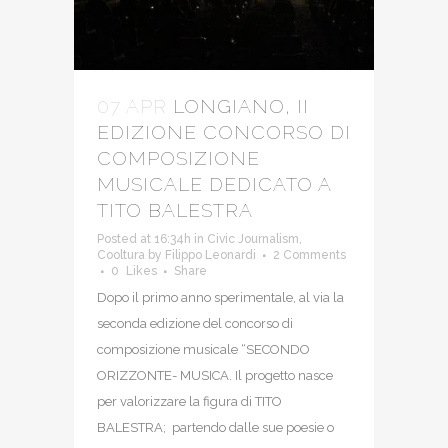
07 APR
LONGIANO, II
EDIZIONE CONCORSO DI
COMPOSIZIONE
MUSICALE DEDICATO A
TITO BALESTRA
Posted at 16:34h
in
Civic Journalism
,
Cooltura
by
Filippo Leonardi
2 Comments
0
Likes
Share
Dopo il primo anno sperimentale, al via la
seconda edizione del concorso di
composizione musicale “SECONDO
ORIZZONTE- MUSICA. Il progetto nasce
per valorizzare la figura di TITO
BALESTRA; partendo dalle sue poesie o