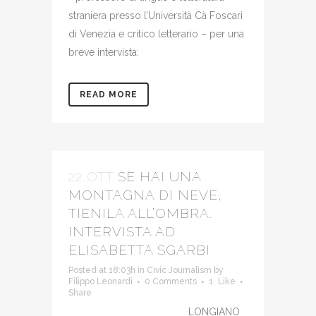
straniera presso l’Università Cà Foscari
di Venezia e critico letterario – per una
breve intervista:
READ MORE
22 OTT
SE HAI UNA
MONTAGNA DI NEVE,
TIENILA ALL’OMBRA.
INTERVISTA AD
ELISABETTA SGARBI
Posted at 18:03h
in
Civic Journalism
by
Filippo Leonardi
0 Comments
1
Like
Share
LONGIANO