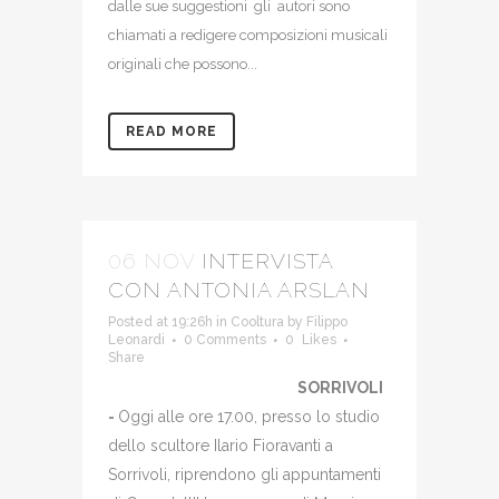
dalle sue suggestioni gli autori sono
chiamati a redigere composizioni musicali
originali che possono...
READ MORE
06 NOV
INTERVISTA
CON ANTONIA ARSLAN
Posted at 19:26h
in
Cooltura
by
Filippo
Leonardi
0 Comments
0
Likes
Share
SORRIVOLI
-
Oggi alle ore 17.00, presso lo studio
dello scultore Ilario Fioravanti a
Sorrivoli, riprendono gli appuntamenti