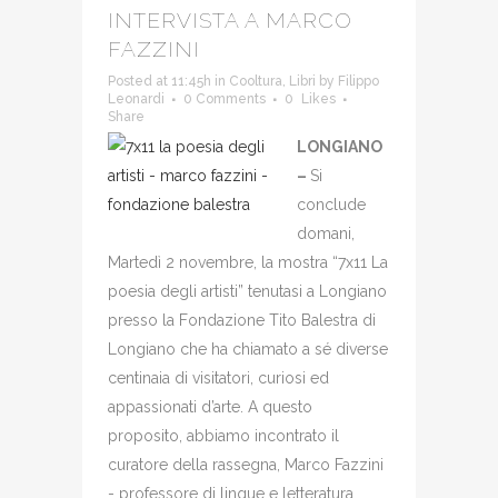
INTERVISTA A MARCO
FAZZINI
Posted at 11:45h
in
Cooltura
,
Libri
by
Filippo
Leonardi
0 Comments
0
Likes
Share
LONGIANO
–
Si
conclude
domani,
Martedì 2 novembre, la mostra “7x11 La
poesia degli artisti” tenutasi a Longiano
presso la Fondazione Tito Balestra di
Longiano che ha chiamato a sé diverse
centinaia di visitatori, curiosi ed
appassionati d’arte. A questo
proposito, abbiamo incontrato il
curatore della rassegna, Marco Fazzini
- professore di lingue e letteratura