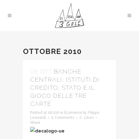
OTTOBRE 2010
08 OTT
BANCHE
CENTRALI, ISTITUTI DI
CREDITO, STATO E IL
GIOCO DELLE TRE
CARTE
Posted at 16:01h
in
Economia
by
Filippo
Leonardi
0 Comments
0
Likes
Share