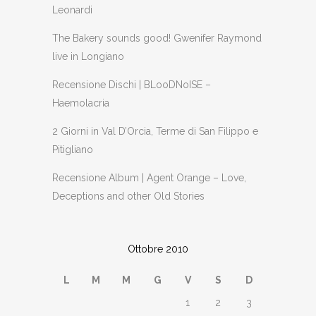
Leonardi
The Bakery sounds good! Gwenifer Raymond
live in Longiano
Recensione Dischi | BLooDNoISE –
Haemolacria
2 Giorni in Val D’Orcia, Terme di San Filippo e
Pitigliano
Recensione Album | Agent Orange – Love,
Deceptions and other Old Stories
Ottobre 2010
L
M
M
G
V
S
D
1
2
3