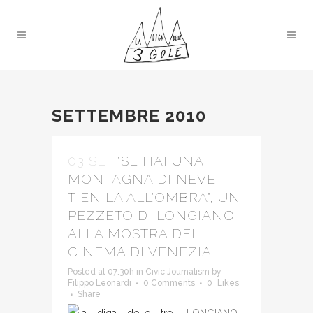
SETTEMBRE 2010
03 SET
"SE HAI UNA
MONTAGNA DI NEVE
TIENILA ALL'OMBRA", UN
PEZZETO DI LONGIANO
ALLA MOSTRA DEL
CINEMA DI VENEZIA
Posted at 07:30h
in
Civic Journalism
by
Filippo Leonardi
0 Comments
0
Likes
Share