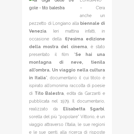
LONGIANO
– C’era
anche un
pezzetto di Longiano alla
biennale di
Venezia
. Ieri mattina infatti, in
occasione della
67esima edizione
della mostra del cinema
, è stato
presentato il film “
Se hai una
montagna di neve, tienila
all’ombra. Un viaggio nella cultura
in Italia
”, documentario il cui titolo è
ispirato all’omonima raccolta di poesie
di
Tito Balestra
, edita da Garzanti e
pubblicata nel 1979. Il documentario,
realizzato da
Elisabetta Sgarbi
,
sorella del più “popolare” Vittorio, è un
viaggio attraverso l’Italia, le sue regioni
e le sue genti, alla ricerca di risposte