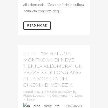
alla domanda: “Cosa ne è della cultura,
nella vita concreta degli
READ MORE
03 SET
“SE HAI UNA
MONTAGNA DI NEVE
TIENILA ALL’OMBRA”, UN
PEZZETO DI LONGIANO
ALLA MOSTRA DEL
CINEMA DI VENEZIA
Posted at 07:30h
in
Civic Journalism
by
Filippo Leonardi
0 Comments
0
Likes
Share
LONGIANO