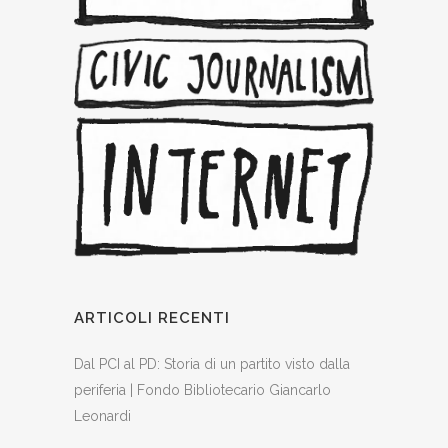
ARTICOLI RECENTI
Dal PCI al PD: Storia di un partito visto dalla
periferia | Fondo Bibliotecario Giancarlo
Leonardi