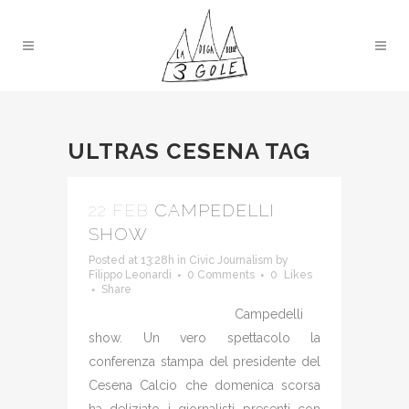
ULTRAS CESENA TAG
22 FEB
CAMPEDELLI
SHOW
Posted at 13:28h
in
Civic Journalism
by
Filippo Leonardi
0 Comments
0
Likes
Share
Campedelli
show. Un vero spettacolo la
conferenza stampa del presidente del
Cesena Calcio che domenica scorsa