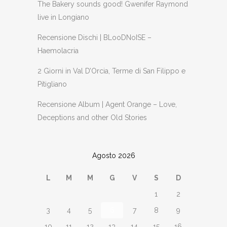
The Bakery sounds good! Gwenifer Raymond
live in Longiano
Recensione Dischi | BLooDNoISE –
Haemolacria
2 Giorni in Val D’Orcia, Terme di San Filippo e
Pitigliano
Recensione Album | Agent Orange – Love,
Deceptions and other Old Stories
Agosto 2026
L
M
M
G
V
S
D
1
2
3
4
5
6
7
8
9
10
11
12
13
14
15
16