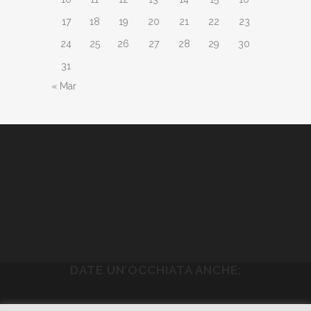
17
18
19
20
21
22
23
24
25
26
27
28
29
30
31
« Mar
DATE UN’OCCHIATA ANCHE: