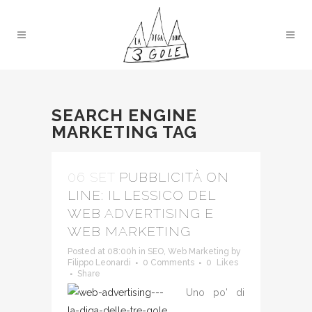
SEARCH ENGINE
MARKETING TAG
06 SET
PUBBLICITÀ ON
LINE: IL LESSICO DEL
WEB ADVERTISING E
WEB MARKETING
Posted at 08:00h
in
SEO
,
Web Marketing
by
Filippo Leonardi
0 Comments
0
Likes
Share
Uno po' di