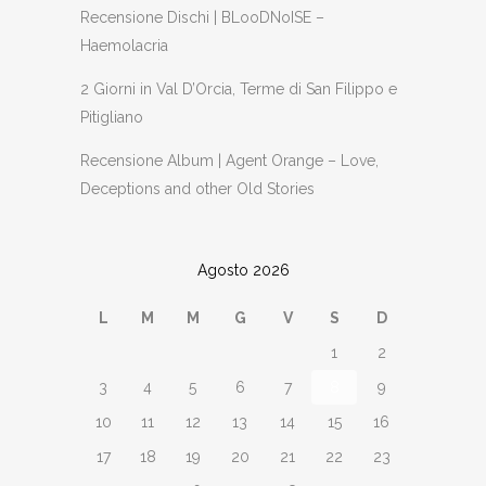
Recensione Dischi | BLooDNoISE –
Haemolacria
2 Giorni in Val D’Orcia, Terme di San Filippo e
Pitigliano
Recensione Album | Agent Orange – Love,
Deceptions and other Old Stories
Agosto 2026
L
M
M
G
V
S
D
1
2
3
4
5
6
7
8
9
10
11
12
13
14
15
16
17
18
19
20
21
22
23