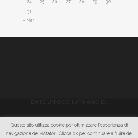
24
25
26
27
28
29
30
31
« Mar
DATE UN’OCCHIATA ANCHE:
WWW.PIETRASONICA.COM
Questo sito utilizza cookie per ottimizzare l'esperienza di
WWW.GODOWNRECORDS.COM
navigazione dei visitatori. Clicca ok per continuare a fruire dei