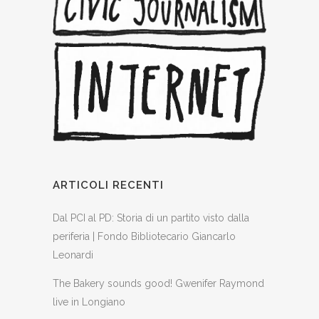
ARTICOLI RECENTI
Dal PCI al PD: Storia di un partito visto dalla
periferia | Fondo Bibliotecario Giancarlo
Leonardi
The Bakery sounds good! Gwenifer Raymond
live in Longiano