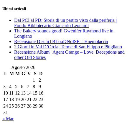
Ultimi articoli
Dal PCI al PD: Storia di un partito visto dalla periferia |
Fondo Bibliotecario Giancarlo Leonardi
The Bakery sounds good! Gwenifer Raymond live in
Longiano
Recensione Dischi | BLooDNoISE – Haemolacria
2 Giorni in Val D’Orcia, Terme di San Filippo e Pitigliano
Recensione Album | Agent Orange – Love, Deceptions and
other Old Stories
Agosto 2026
L
M
M
G
V
S
D
1
2
3
4
5
6
7
8
9
10
11
12
13
14
15
16
17
18
19
20
21
22
23
24
25
26
27
28
29
30
31
« Mar