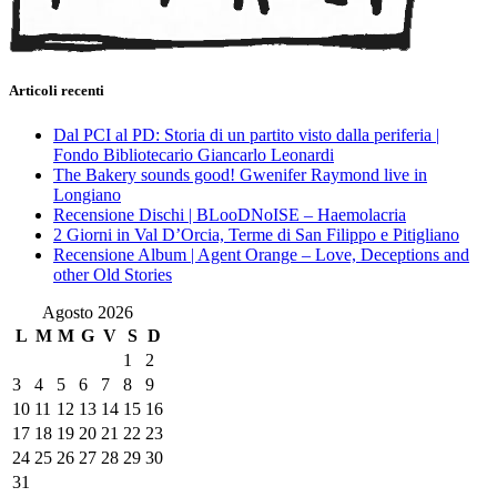
Articoli recenti
Dal PCI al PD: Storia di un partito visto dalla periferia |
Fondo Bibliotecario Giancarlo Leonardi
The Bakery sounds good! Gwenifer Raymond live in
Longiano
Recensione Dischi | BLooDNoISE – Haemolacria
2 Giorni in Val D’Orcia, Terme di San Filippo e Pitigliano
Recensione Album | Agent Orange – Love, Deceptions and
other Old Stories
Agosto 2026
L
M
M
G
V
S
D
1
2
3
4
5
6
7
8
9
10
11
12
13
14
15
16
17
18
19
20
21
22
23
24
25
26
27
28
29
30
31