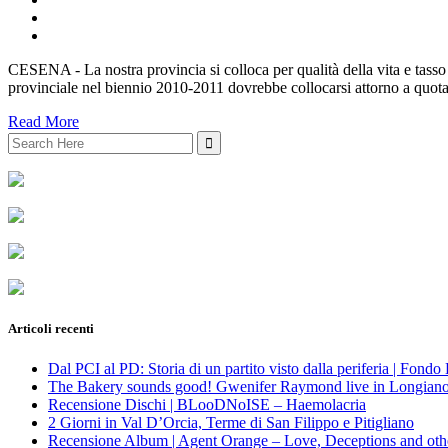
CESENA - La nostra provincia si colloca per qualità della vita e tasso 
provinciale nel biennio 2010-2011 dovrebbe collocarsi attorno a quot
Read More
Search
for:
Articoli recenti
Dal PCI al PD: Storia di un partito visto dalla periferia | Fond
The Bakery sounds good! Gwenifer Raymond live in Longian
Recensione Dischi | BLooDNoISE – Haemolacria
2 Giorni in Val D’Orcia, Terme di San Filippo e Pitigliano
Recensione Album | Agent Orange – Love, Deceptions and othe