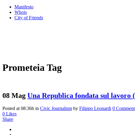
Manifesto
Whois
City of Friends
Prometeia Tag
08 Mag
Una Republica fondata sul lavoro (
Posted at 08:36h
in
Civic Journalism
by
Filippo Leonardi
0 Comment
0
Likes
Share