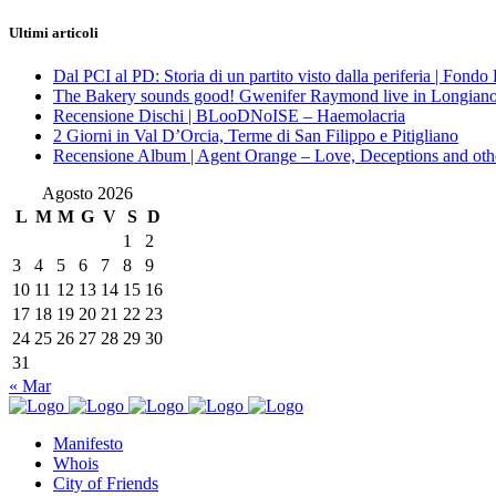
Ultimi articoli
Dal PCI al PD: Storia di un partito visto dalla periferia | Fond
The Bakery sounds good! Gwenifer Raymond live in Longian
Recensione Dischi | BLooDNoISE – Haemolacria
2 Giorni in Val D’Orcia, Terme di San Filippo e Pitigliano
Recensione Album | Agent Orange – Love, Deceptions and othe
Agosto 2026
L
M
M
G
V
S
D
1
2
3
4
5
6
7
8
9
10
11
12
13
14
15
16
17
18
19
20
21
22
23
24
25
26
27
28
29
30
31
« Mar
Manifesto
Whois
City of Friends