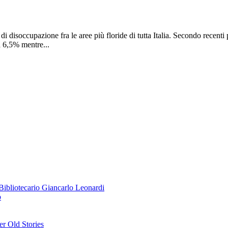
di disoccupazione fra le aree più floride di tutta Italia. Secondo recent
a 6,5% mentre...
o Bibliotecario Giancarlo Leonardi
o
r Old Stories