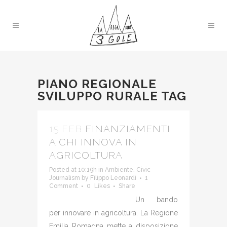
PIANO REGIONALE
SVILUPPO RURALE TAG
15 FEB
FINANZIAMENTI
A CHI INNOVA IN
AGRICOLTURA
Posted at 10:19h
in
Ambiente
,
Civic
Journalism
by
Filippo Leonardi
1
Comment
0
Likes
Share
Un bando
per innovare in agricoltura. La Regione
Emilia Romagna mette a disposizione