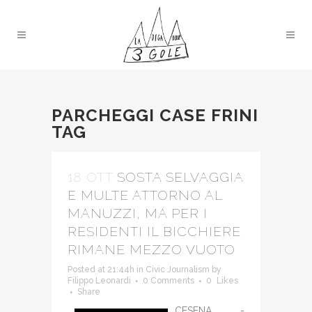
PARCHEGGI CASE FRINI
TAG
18 OTT
SOSTA SELVAGGIA
E MULTE ATTORNO AL
MANUZZI, MA PER I
RESIDENTI IL BICCHIERE
RIMANE MEZZO VUOTO
Posted at 21:44h
in
Civic Journalism
by
Filippo Leonardi
0 Comments
0
Likes
Share
CESENA -