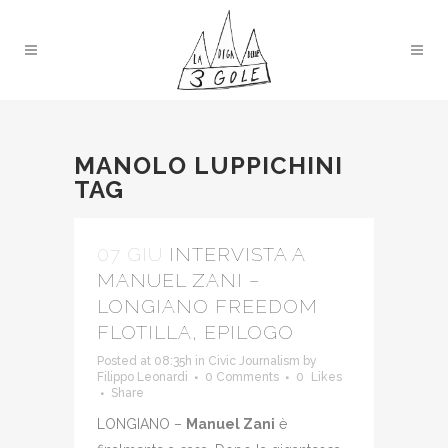
MANOLO LUPPICHINI
TAG
07 GIU
INTERVISTA A
MANUEL ZANI –
LONGIANO FREEDOM
FLOTILLA, EPILOGO
Posted at 08:35h
in
Civic Journalism
by
Filippo Leonardi
0 Comments
0
Likes
Share
LONGIANO –
Manuel Zani
è