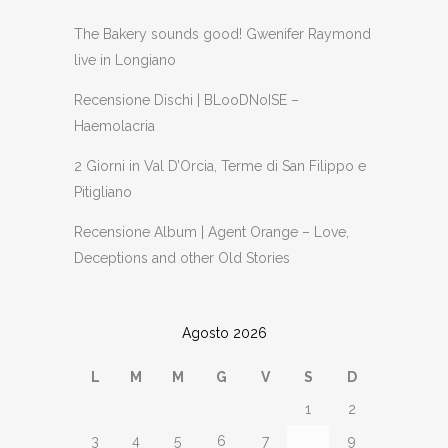
The Bakery sounds good! Gwenifer Raymond
live in Longiano
Recensione Dischi | BLooDNoISE –
Haemolacria
2 Giorni in Val D’Orcia, Terme di San Filippo e
Pitigliano
Recensione Album | Agent Orange – Love,
Deceptions and other Old Stories
Agosto 2026
L
M
M
G
V
S
D
1
2
3
4
5
6
7
8
9