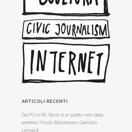
ARTICOLI RECENTI
Dal PCI al PD: Storia di un partito visto dalla
periferia | Fondo Bibliotecario Giancarlo
Leonardi