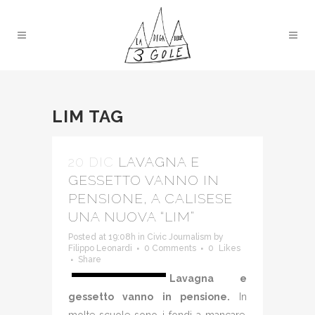
LIM TAG
20 DIC
LAVAGNA E
GESSETTO VANNO IN
PENSIONE, A CALISESE
UNA NUOVA “LIM”
Posted at 19:08h
in
Civic Journalism
by
Filippo Leonardi
0 Comments
0
Likes
Share
Lavagna e
gessetto vanno in pensione.
In