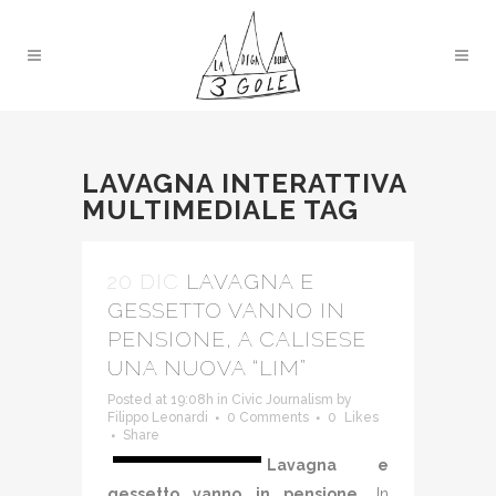
LAVAGNA INTERATTIVA
MULTIMEDIALE TAG
20 DIC
LAVAGNA E
GESSETTO VANNO IN
PENSIONE, A CALISESE
UNA NUOVA “LIM”
Posted at 19:08h
in
Civic Journalism
by
Filippo Leonardi
0 Comments
0
Likes
Share
Lavagna e
gessetto vanno in pensione.
In