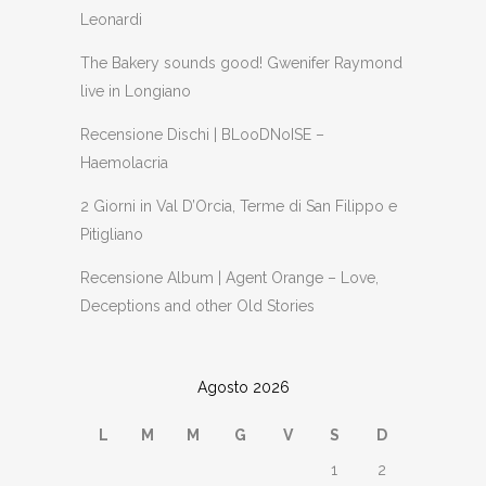
Leonardi
The Bakery sounds good! Gwenifer Raymond
live in Longiano
Recensione Dischi | BLooDNoISE –
Haemolacria
2 Giorni in Val D’Orcia, Terme di San Filippo e
Pitigliano
Recensione Album | Agent Orange – Love,
Deceptions and other Old Stories
Agosto 2026
L
M
M
G
V
S
D
1
2