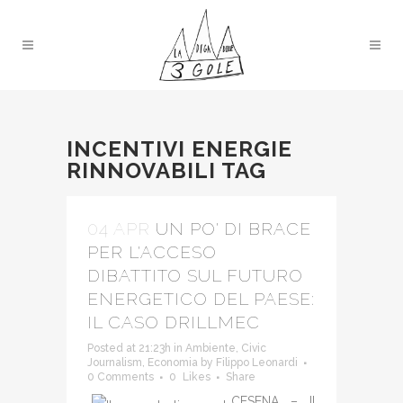
INCENTIVI ENERGIE
RINNOVABILI TAG
04 APR
UN PO' DI BRACE
PER L'ACCESO
DIBATTITO SUL FUTURO
ENERGETICO DEL PAESE:
IL CASO DRILLMEC
Posted at 21:23h
in
Ambiente
,
Civic
Journalism
,
Economia
by
Filippo Leonardi
0 Comments
0
Likes
Share
CESENA – Il