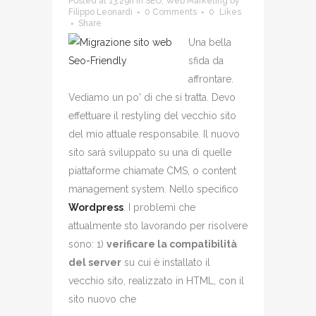
Posted at 13:29h
in
SEO
,
Web Marketing
by
Filippo Leonardi
0 Comments
0
Likes
Share
Una bella
sfida da
affrontare.
Vediamo un po' di che si tratta. Devo
effettuare il restyling del vecchio sito
del mio attuale responsabile. Il nuovo
sito sarà sviluppato su una di quelle
piattaforme chiamate CMS, o content
management system. Nello specifico
Wordpress
. I problemi che
attualmente sto lavorando per risolvere
sono: 1)
verificare la compatibilità
del server
su cui è installato il
vecchio sito, realizzato in HTML, con il
sito nuovo che