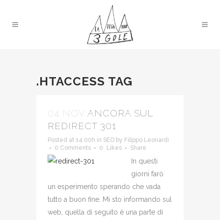
.HTACCESS TAG
04 NOV
ANCORA SUL
REDIRECT 301
Posted at 14:00h
in
SEO
by
Filippo Leonardi
0 Comments
0
Likes
Share
In questi
giorni farò
un esperimento sperando che vada
tutto a buon fine. Mi sto informando sul
web, quella di seguito è una parte di