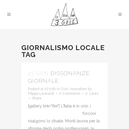
GIORNALISMO LOCALE
TAG
23 GEN
DISSONANZE
GIORNALE
Posted at 07:00h
in
Civic Journalism
by
Filippo Leonardi
0 Comments
0
Likes
Share
[gallery link="file"]
L'Italia è in crisi, i
forconi
risalgono lo stivale, Monti lavora per la
riforma degli ordini professionali, la