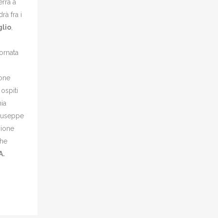
errà a
rà fra i
lio
,
iornata
ione
ospiti
nia
Giuseppe
zione
che
A.