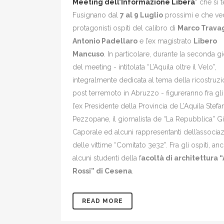
Meeting dell’Informazione Libera
”
che si t
Fusignano dal
7 al 9 Luglio
prossimi e che ved
protagonisti ospiti del calibro di
Marco Travag
Antonio Padellaro
e l’ex magistrato
Libero
Mancuso
. In particolare, durante la seconda g
del meeting - intitolata “L’Aquila oltre il Velo”,
integralmente dedicata al tema della ricostruz
post terremoto in Abruzzo - figureranno fra gli 
l’ex Presidente della Provincia de L’Aquila Stefa
Pezzopane, il giornalista de “La Repubblica” 
Caporale ed alcuni rappresentanti dell’associa
delle vittime “Comitato 3e32”. Fra gli ospiti, an
alcuni studenti della f
acoltà di architettura “
Rossi” di Cesena
.
READ MORE