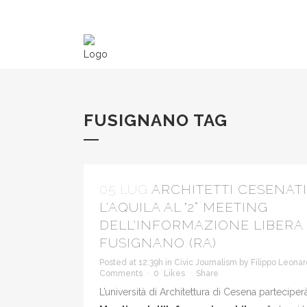
FUSIGNANO TAG
05 LUG
ARCHITETTI CESENATI
L'AQUILA AL "2° MEETING
DELL'INFORMAZIONE LIBERA 
FUSIGNANO (RA)
Posted at 12:39h
in
Civic Journalism
by
Filippo Leonar
Comments
0
Likes
Share
L’università di Architettura di Cesena parteciper