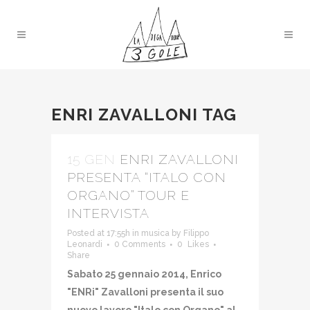
ENRI ZAVALLONI TAG
15 GEN
ENRI ZAVALLONI
PRESENTA “ITALO CON
ORGANO” TOUR E
INTERVISTA
Posted at 17:55h
in
musica
by
Filippo
Leonardi
0 Comments
0
Likes
Share
Sabato 25 gennaio 2014, Enrico
"ENRi" Zavalloni presenta il suo