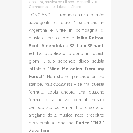
Cooltura
,
musica
by
Filippo Leonardi
0
Comments
0
Likes
Share
LONGIANO – E’ reduce da una tournèe
travolgente di oltre 2 settimane in
Argentina e Chile in compagnia di
musicisti del calibro di
Mike Patton
,
Scott Amendola
e
William Winant
,
ed ha pubblicato proprio in questi
giorni il suo secondo disco solista
intitolato “
Nine Melodies from my
Forest
”. Non stiamo parlando di una
star del
music business
– se mai questa
formula abbia ancora una qualche
forma di attinenza con il nostro
periodo storico - ma di una sorta di
artigiano della musica, nato, cresciuto
e residente a Longiano.
Enrico "ENRi"
Zavalloni.