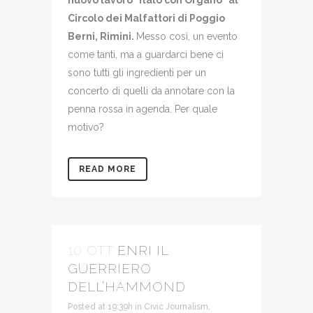
nuovo lavoro "Italo con Organo" al
Circolo dei Malfattori di Poggio
Berni, Rimini.
Messo così, un evento
come tanti, ma a guardarci bene ci
sono tutti gli ingredienti per un
concerto di quelli da annotare con la
penna rossa in agenda. Per quale
motivo?
READ MORE
10 OTT
ENRI IL
GUERRIERO
DELL’HAMMOND
Posted at 19:39h
in
Civic Journalism
,