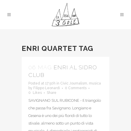
ENRI QUARTET TAG
06 MAG
ENRI AL SIDRO
CLUB
Posted at 17:50h
in
Civic Journalism
,
musica
by
Filippo Leonardi
0 Comments
0
Likes
Share
SAVIGNANO SUL RUBICONE - Il triangolo
che passa fra Savignano, Longiano e
Cesena è uno dei più floridi di tutto lo
stivale, almeno sotto un punto di vista
musicale. A dimostrarlo i protagonisti di