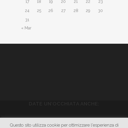
17
18
19
20
21
22
23
24
25
26
27
28
29
30
31
« Mar
DATE UN’OCCHIATA ANCHE:
WWW.PIETRASONICA.COM
Questo sito utilizza cookie per ottimizzare l'esperienza di