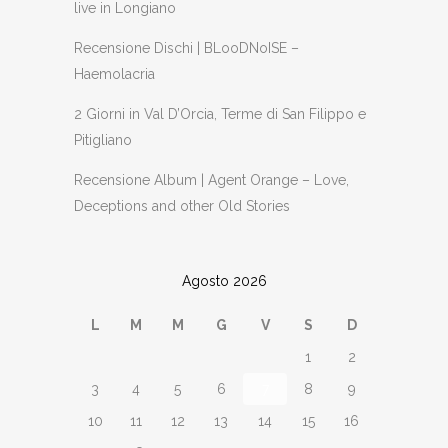
live in Longiano
Recensione Dischi | BLooDNoISE –
Haemolacria
2 Giorni in Val D’Orcia, Terme di San Filippo e
Pitigliano
Recensione Album | Agent Orange – Love,
Deceptions and other Old Stories
Agosto 2026
L
M
M
G
V
S
D
1
2
3
4
5
6
7
8
9
10
11
12
13
14
15
16