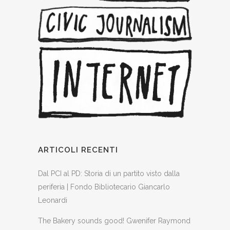
ARTICOLI RECENTI
Dal PCI al PD: Storia di un partito visto dalla
periferia | Fondo Bibliotecario Giancarlo
Leonardi
The Bakery sounds good! Gwenifer Raymond