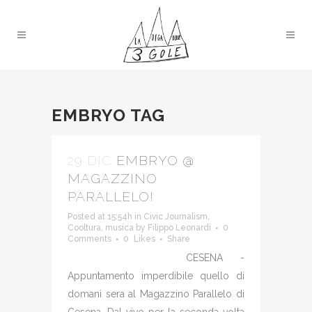
EMBRYO TAG
29 DIC
EMBRYO @
MAGAZZINO
PARALLELO!
Posted at 15:54h
in
Civic Journalism
,
Cooltura
,
musica
by
Filippo Leonardi
0
Comments
0
Likes
Share
CESENA -
Appuntamento imperdibile quello di
domani sera al Magazzino Parallelo di