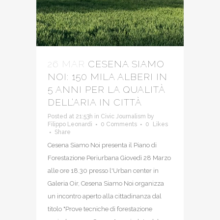
26 MAR
CESENA SIAMO
NOI: 150 MILA ALBERI IN
5 ANNI PER LA QUALITÀ
DELL’ARIA IN CITTÀ
Posted at 21:53h
in
Civic Journalism
by
Filippo Leonardi
0 Comments
0
Likes
Share
Cesena Siamo Noi presenta il Piano di
Forestazione Periurbana Giovedì 28 Marzo
alle ore 18.30 presso l'Urban center in
Galeria Oir, Cesena Siamo Noi organizza
un incontro aperto alla cittadinanza dal
titolo "Prove tecniche di forestazione