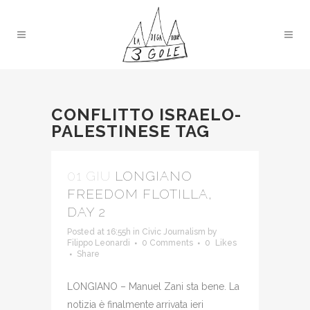
CONFLITTO ISRAELO-
PALESTINESE TAG
01 GIU
LONGIANO
FREEDOM FLOTILLA,
DAY 2
Posted at 16:55h
in
Civic Journalism
by
Filippo Leonardi
0 Comments
0
Likes
Share
LONGIANO – Manuel Zani sta bene. La
notizia è finalmente arrivata ieri