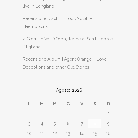
live in Longiano
Recensione Dischi | BLooDNoISE –
Haemolacria
2 Giorni in Val D’Orcia, Terme di San Filippo e
Pitigliano
Recensione Album | Agent Orange – Love,
Deceptions and other Old Stories
Agosto 2026
L
M
M
G
V
S
D
1
2
3
4
5
6
7
8
9
10
11
12
13
14
15
16