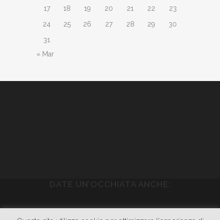
17
18
19
20
21
22
23
24
25
26
27
28
29
30
31
« Mar
DATE UN’OCCHIATA ANCHE:
WWW.PIETRASONICA.COM