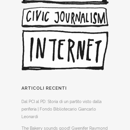
ARTICOLI RECENTI
Dal PCI al PD: Storia di un partito visto dalla
periferia | Fondo Bibliotecario Giancarlo
Leonardi
The Bakery sounds good! Gwenifer Raymond