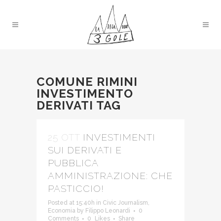
COMUNE RIMINI
INVESTIMENTO
DERIVATI TAG
25 OTT
INVESTIMENTI
SUI DERIVATI E
PUBBLICA
AMMINISTRAZIONE: CHE
PASTICCIO!
Posted at 15:40h
in
Civic Journalism
,
Economia
by
Filippo Leonardi
0
Comments
0
Likes
Share