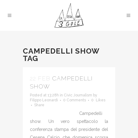
CAMPEDELLI SHOW
TAG
22 FEB
CAMPEDELLI
SHOW
Posted at 13:28h
in
Civic Journalism
by
Filippo Leonardi
0 Comments
0
Likes
Share
Campedelli
show. Un vero spettacolo la
conferenza stampa del presidente del
Cesena Calcio che domenica scorsa