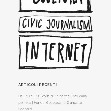
ARTICOLI RECENTI
Dal PCI al PD: Storia di un partito visto dalla
periferia | Fondo Bibliotecario Giancarlo
Leonardi