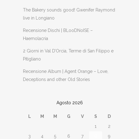
The Bakery sounds good! Gwenifer Raymond
live in Longiano
Recensione Dischi | BLooDNoISE –
Haemolacria
2 Giorni in Val D’Orcia, Terme di San Filippo e
Pitigliano
Recensione Album | Agent Orange – Love,
Deceptions and other Old Stories
Agosto 2026
L
M
M
G
V
S
D
1
2
3
4
5
6
7
8
9