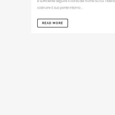
è sufficiente seguire il corso del fiume su cui Tiberi
costruire il suo ponte intorno...
READ MORE