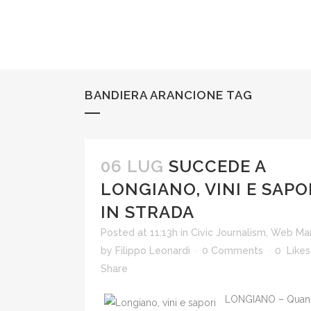
BANDIERA ARANCIONE TAG
06 LUG
SUCCEDE A
LONGIANO, VINI E SAPO
IN STRADA
Posted at 11:13h
in
Civic Journalism
,
Web Mar
by
Filippo Leonardi
0 Comments
0
Likes
Share
LONGIANO – Quand