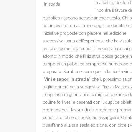
marketing del territ
incontra il favore d
pubblico nascono accade anche questo. Chi p
ad un evento torna a fruire degli spettacoli e d
iniziative proposte con piacere nell’edizione
successiva, parla dell’esperienza che ha vissut
amici e trasmette la curiosità necessaria a chi gl
attorno in modo che l’iniziativa possa godere n
tempo di un pubblico sempre più numeroso e
preparato. Sembra essere questa la ricetta vinc
“
Vini e sapori in strada
” che il prossimo saba
luglio porterà nella suggestiva Piazza Malatesti
Longiano i migliori vini e le migliori pietanze d
colline forlivesi e cesenati con il duplice obiett
promuovere il lavoro di chi produce e premiar
curiosità di chi è disposto ad assaggiare. Giunt
quest’anno alla sua sesta edizione, con oltre 1