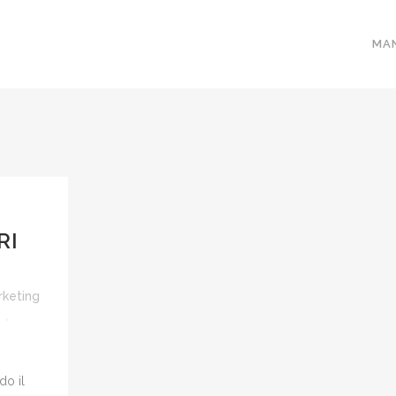
MA
RI
keting
o il