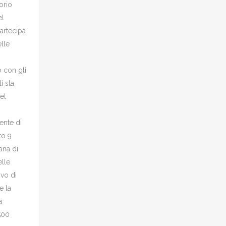
orio
el
artecipa
elle
o con gli
i sta
el
ente di
to 9
ana di
elle
ivo di
e la
a
.500