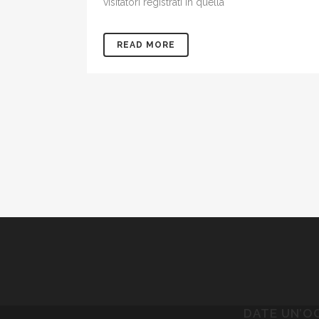
visitatori registrati in quella
READ MORE
DATE UN’O