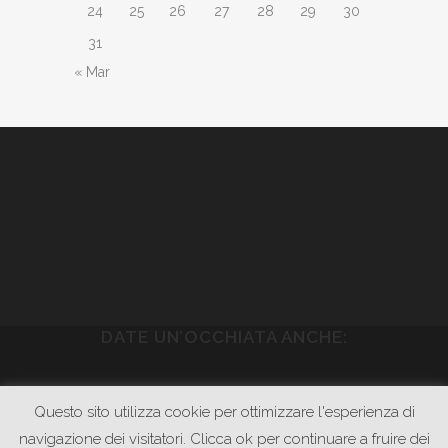
24
25
26
27
28
29
30
31
« Mar
DATE UN’OCCHIATA ANCHE:
WWW.PIETRASONICA.COM
Questo sito utilizza cookie per ottimizzare l'esperienza di
WWW.GODOWNRECORDS.COM
navigazione dei visitatori. Clicca ok per continuare a fruire dei