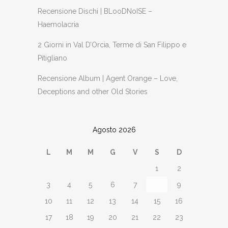
Recensione Dischi | BLooDNoISE –
Haemolacria
2 Giorni in Val D’Orcia, Terme di San Filippo e
Pitigliano
Recensione Album | Agent Orange – Love,
Deceptions and other Old Stories
Agosto 2026
L
M
M
G
V
S
D
1
2
3
4
5
6
7
8
9
10
11
12
13
14
15
16
17
18
19
20
21
22
23