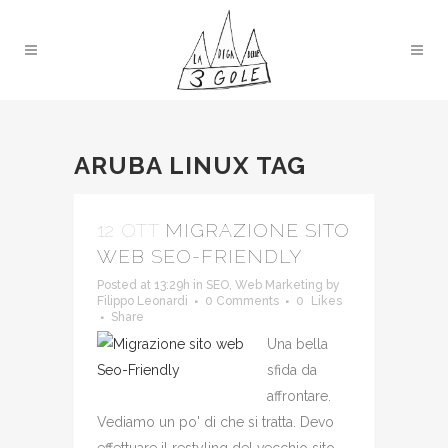
ARUBA LINUX TAG
12 OTT
MIGRAZIONE SITO
WEB SEO-FRIENDLY
Posted at 13:29h
in
SEO
,
Web Marketing
by
Filippo Leonardi
0 Comments
0
Likes
Share
Una bella
sfida da
affrontare.
Vediamo un po' di che si tratta. Devo