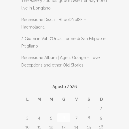
The Bakery sounds good! Gwenifer Raymond
live in Longiano
Recensione Dischi | BLooDNoISE –
Haemolacria
2 Giorni in Val D’Orcia, Terme di San Filippo e
Pitigliano
Recensione Album | Agent Orange – Love,
Deceptions and other Old Stories
Agosto 2026
L
M
M
G
V
S
D
1
2
3
4
5
6
7
8
9
10
11
12
13
14
15
16