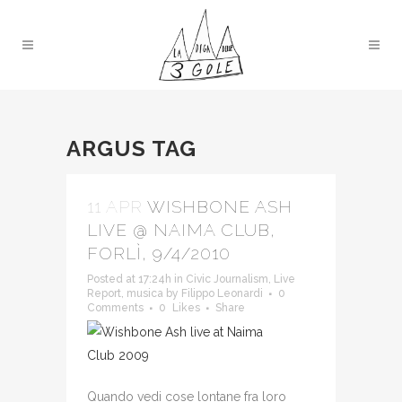
ARGUS TAG
11 APR
WISHBONE ASH
LIVE @ NAIMA CLUB,
FORLÌ, 9/4/2010
Posted at 17:24h
in
Civic Journalism
,
Live
Report
,
musica
by
Filippo Leonardi
0
Comments
0
Likes
Share
Quando vedi cose lontane fra loro