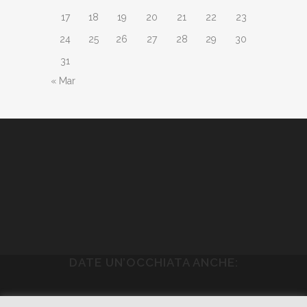
17
18
19
20
21
22
23
24
25
26
27
28
29
30
31
« Mar
DATE UN’OCCHIATA ANCHE:
WWW.PIETRASONICA.COM