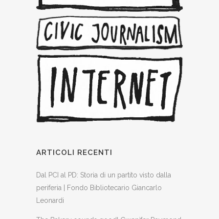
ARTICOLI RECENTI
Dal PCI al PD: Storia di un partito visto dalla
periferia | Fondo Bibliotecario Giancarlo
Leonardi