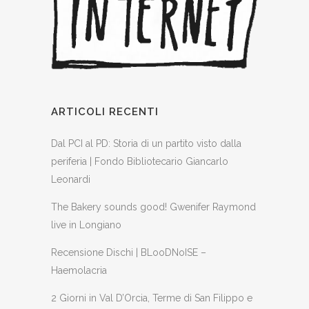
ARTICOLI RECENTI
Dal PCI al PD: Storia di un partito visto dalla
periferia | Fondo Bibliotecario Giancarlo
Leonardi
The Bakery sounds good! Gwenifer Raymond
live in Longiano
Recensione Dischi | BLooDNoISE –
Haemolacria
2 Giorni in Val D’Orcia, Terme di San Filippo e