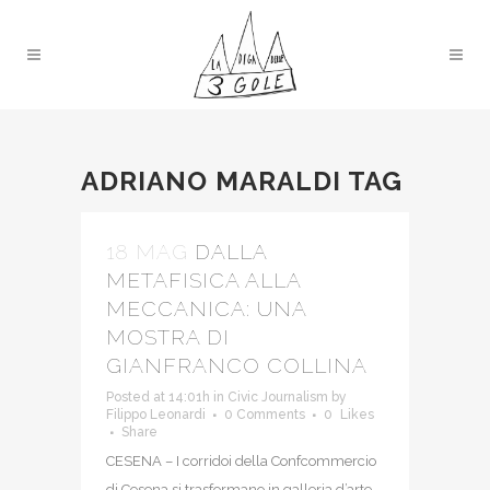
ADRIANO MARALDI TAG
18 MAG
DALLA
METAFISICA ALLA
MECCANICA: UNA
MOSTRA DI
GIANFRANCO COLLINA
Posted at 14:01h
in
Civic Journalism
by
Filippo Leonardi
0 Comments
0
Likes
Share
CESENA – I corridoi della Confcommercio
di Cesena si trasformano in galleria d’arte