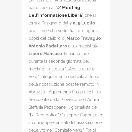
L’università di Architettura di Cesena
parteciperà al
“
2° Meeting
dell’Informazione Libera
”
che si
terrà a Fusignano dal
7 al 9 Luglio
prossimi e che vedrà fra i protagonisti
ospiti del calibro di
Marco Travaglio
,
Antonio Padellaro
e l’ex magistrato
Libero Mancuso
. In particolare,
durante la seconda giornata del
meeting - intitolata “L’Aquila oltre il
Velo”, integralmente dedicata al tema
della ricostruzione post terremoto in
Abruzzo - figureranno fra gli ospiti l’ex
Presidente della Provincia de L’Aquila
Stefania Pezzopane, il giornalista de
“La Repubblica” Giuseppe Caporale ed
alcuni rappresentanti dell’associazione
delle vittime “Comitato 3e32”. Fra gli