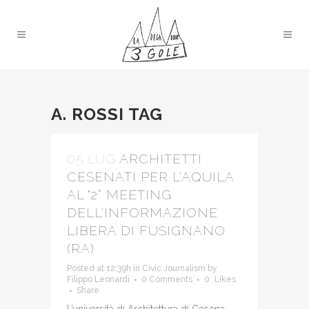
A. ROSSI TAG
05 LUG
ARCHITETTI
CESENATI PER L'AQUILA
AL "2° MEETING
DELL'INFORMAZIONE
LIBERA DI FUSIGNANO
(RA)
Posted at 12:39h
in
Civic Journalism
by
Filippo Leonardi
0 Comments
0
Likes
Share