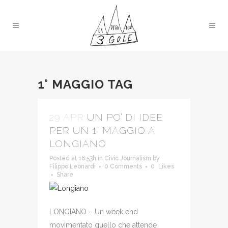
1° MAGGIO TAG
29 APR
UN PO’ DI IDEE
PER UN 1° MAGGIO A
LONGIANO
Posted at 16:53h
in
Civic Journalism
by
Filippo Leonardi
0 Comments
0
Likes
Share
LONGIANO – Un week end
movimentato quello che attende