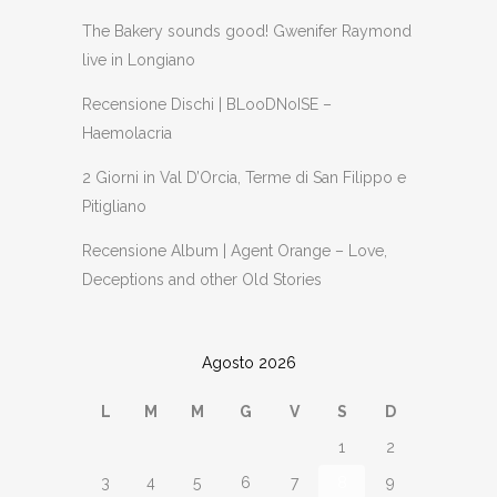
The Bakery sounds good! Gwenifer Raymond
live in Longiano
Recensione Dischi | BLooDNoISE –
Haemolacria
2 Giorni in Val D’Orcia, Terme di San Filippo e
Pitigliano
Recensione Album | Agent Orange – Love,
Deceptions and other Old Stories
Agosto 2026
L
M
M
G
V
S
D
1
2
3
4
5
6
7
8
9