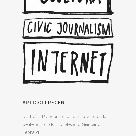
ARTICOLI RECENTI
Dal PCI al PD: Storia di un partito visto dalla
periferia | Fondo Bibliotecario Giancarlo
Leonardi