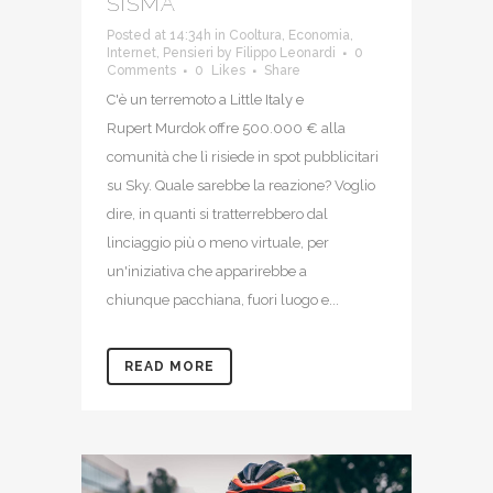
SISMA
Posted at 14:34h
in
Cooltura
,
Economia
,
Internet
,
Pensieri
by
Filippo Leonardi
0
Comments
0
Likes
Share
C'è un terremoto a Little Italy e
Rupert Murdok offre 500.000 € alla
comunità che lì risiede in spot pubblicitari
su Sky. Quale sarebbe la reazione? Voglio
dire, in quanti si tratterrebbero dal
linciaggio più o meno virtuale, per
un'iniziativa che apparirebbe a
chiunque pacchiana, fuori luogo e...
READ MORE