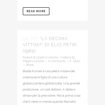
READ MORE
04 OTT
“LA DECIMA
VITTIMA” DI ELIO PETRI
(1965)
Posted at 13:50h
in
cinema
,
Cooltura
by
Filippo Leonardi
0 Comments
0
Likes
Share
Blade Runner è una pietra miliare del
cinema ed è figlio di una cultura
globalizzante e globalizzata. Una grande
produzione, un cast stellare. A stelle e
strisce per la precisione. Ma la prima cosa
che ti viene in mente quando Marcello