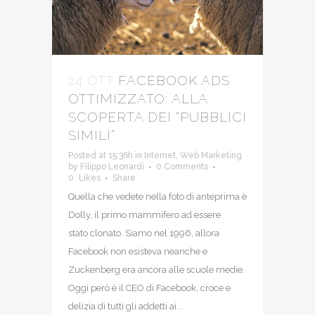
24 OTT
FACEBOOK ADS
OTTIMIZZATO: ALLA
SCOPERTA DEI “PUBBLICI
SIMILI”
Posted at 15:36h
in
Internet
,
Web Marketing
by
Filippo Leonardi
0 Comments
0
Likes
Share
Quella che vedete nella foto di anteprima è
Dolly, il primo mammifero ad essere
stato clonato. Siamo nel 1996, allora
Facebook non esisteva neanche e
Zuckenberg era ancora alle scuole medie.
Oggi però è il CEO di Facebook, croce e
delizia di tutti gli addetti ai...