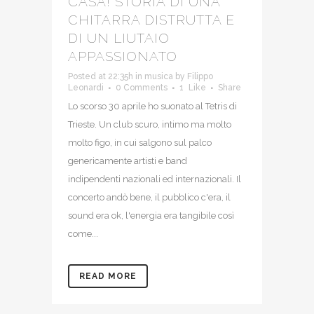
CASA! STORIA DI UNA
CHITARRA DISTRUTTA E
DI UN LIUTAIO
APPASSIONATO
Posted at 22:35h
in
musica
by
Filippo
Leonardi
0 Comments
1
Like
Share
Lo scorso 30 aprile ho suonato al Tetris di
Trieste. Un club scuro, intimo ma molto
molto figo, in cui salgono sul palco
genericamente artisti e band
indipendenti nazionali ed internazionali. Il
concerto andò bene, il pubblico c'era, il
sound era ok, l'energia era tangibile così
come...
READ MORE