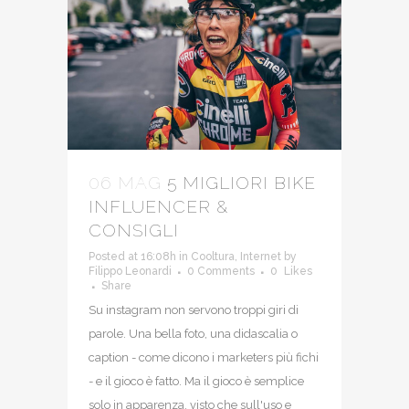
06 MAG
5 MIGLIORI BIKE
INFLUENCER &
CONSIGLI
Posted at 16:08h
in
Cooltura
,
Internet
by
Filippo Leonardi
0 Comments
0
Likes
Share
Su instagram non servono troppi giri di
parole. Una bella foto, una didascalia o
caption - come dicono i marketers più fichi
- e il gioco è fatto. Ma il gioco è semplice
solo in apparenza, visto che sull'uso e