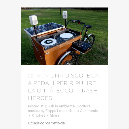
22 NOV
UNA DISCOTECA
A PEDALI PER RIPULIRE
LA CITTÀ: ECCO I TRASH
HEROES
Posted at 11:31h
in
Ambiente
,
Cooltura
,
musica
by
Filippo Leonardi
0 Comments
0
Likes
Share
Il classico "carretto dei