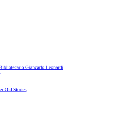
o Bibliotecario Giancarlo Leonardi
o
r Old Stories