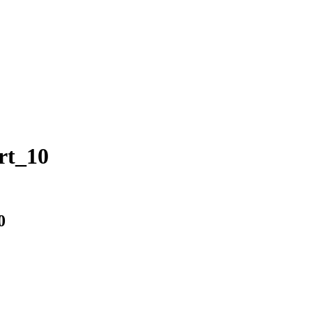
rt_10
0