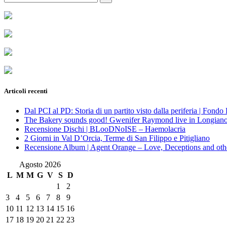
for:
Articoli recenti
Dal PCI al PD: Storia di un partito visto dalla periferia | Fond
The Bakery sounds good! Gwenifer Raymond live in Longian
Recensione Dischi | BLooDNoISE – Haemolacria
2 Giorni in Val D’Orcia, Terme di San Filippo e Pitigliano
Recensione Album | Agent Orange – Love, Deceptions and othe
Agosto 2026
L
M
M
G
V
S
D
1
2
3
4
5
6
7
8
9
10
11
12
13
14
15
16
17
18
19
20
21
22
23