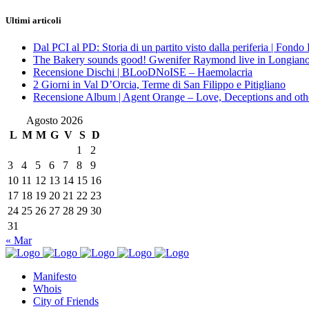
Ultimi articoli
Dal PCI al PD: Storia di un partito visto dalla periferia | Fond
The Bakery sounds good! Gwenifer Raymond live in Longian
Recensione Dischi | BLooDNoISE – Haemolacria
2 Giorni in Val D’Orcia, Terme di San Filippo e Pitigliano
Recensione Album | Agent Orange – Love, Deceptions and othe
Agosto 2026
L
M
M
G
V
S
D
1
2
3
4
5
6
7
8
9
10
11
12
13
14
15
16
17
18
19
20
21
22
23
24
25
26
27
28
29
30
31
« Mar
Manifesto
Whois
City of Friends