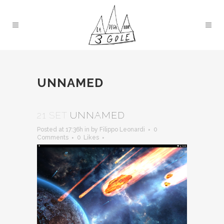
UNNAMED
21 SET
UNNAMED
Posted at 17:36h
in
by
Filippo Leonardi
0
Comments
0
Likes