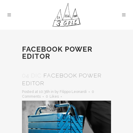
FACEBOOK POWER
EDITOR
04 DIC
FACEBOOK POWER
EDITOR
Posted at 10:36h
in
by
Filippo Leonardi
0
Comments
0
Likes