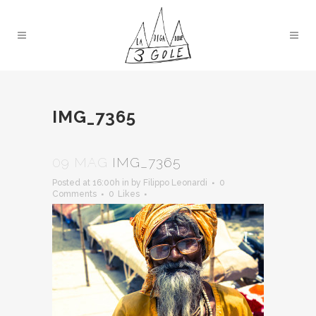
IMG_7365
09 MAG
IMG_7365
Posted at 16:00h
in
by
Filippo Leonardi
0
Comments
0
Likes